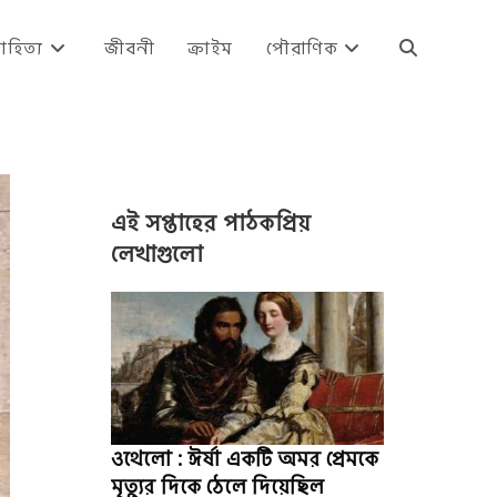
াহিত্য
জীবনী
ক্রাইম
পৌরাণিক
Toggle
website
এই সপ্তাহের পাঠকপ্রিয়
search
লেখাগুলো
ওথেলো : ঈর্ষা একটি অমর প্রেমকে
মৃত্যুর দিকে ঠেলে দিয়েছিল