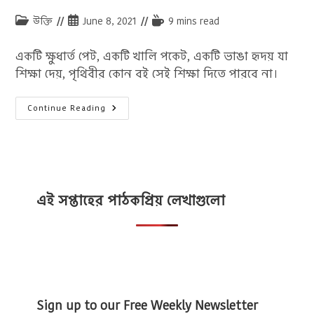
Post
Post
Reading
উক্তি
June 8, 2021
9 mins read
category:
published:
time:
একটি ক্ষুধার্ত পেট, একটি খালি পকেট, একটি ভাঙা হৃদয় যা
শিক্ষা দেয়, পৃথিবীর কোন বই সেই শিক্ষা দিতে পারবে না।
জীবন
Continue Reading
নিয়ে
উক্তি
:
১০০+
জীবন
নিয়ে
উক্তি,
বিখ্যাতদের
অসাধারণ
এই সপ্তাহের পাঠকপ্রিয় লেখাগুলো
বাণী
ও
স্ট্যাটাস
Sign up to our Free Weekly Newsletter