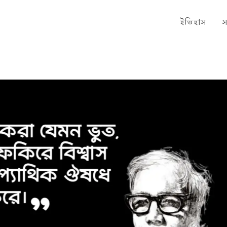
ইতিহাস
স