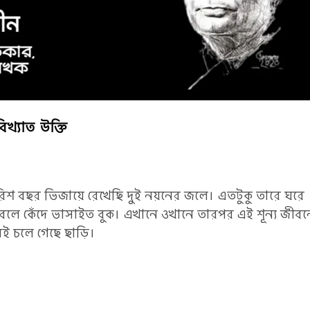
িখ্যাত উক্তি
শ বছর ভিজায়ে রেখেছি দুই নয়নের জলে। এতটুকু তারে ঘরে
 বলে কেঁদে ভাসাইত বুক। এখানে ওখানে তারপর এই শূন্য জীবন
েই চলে গেছে ছাড়ি।