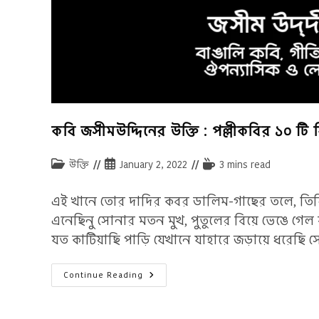
কবি জসীমউদ্দিনের উক্তি : পল্লীকবির ১০ টি ব
Post
Post
Reading
উক্তি
January 2, 2022
3 mins read
category:
published:
time:
এই খানে তোর দাদির কবর ডালিম-গাছের তলে, তিরি
এনেছিনু সোনার মতন মুখ, পুতুলের বিয়ে ভেঙে গেল
যত কাটিয়াছি পাড়ি যেখানে যাহারে জড়ায়ে ধরেছি স
কবি
Continue Reading
জসীমউদ্দিনের
উক্তি
:
পল্লীকবির