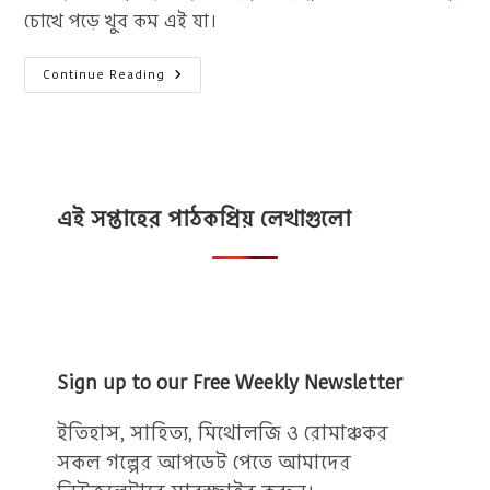
চোখে পড়ে খুব কম এই যা।
তিতাস
Continue Reading
একটি
নদীর
নাম
উপন্যাসের
বিখ্যাত
উক্তি
:
১০
টি
এই সপ্তাহের পাঠকপ্রিয় লেখাগুলো
বিখ্যাত
উক্তি
Sign up to our Free Weekly Newsletter
ইতিহাস, সাহিত্য, মিথোলজি ও রোমাঞ্চকর
সকল গল্পের আপডেট পেতে আমাদের