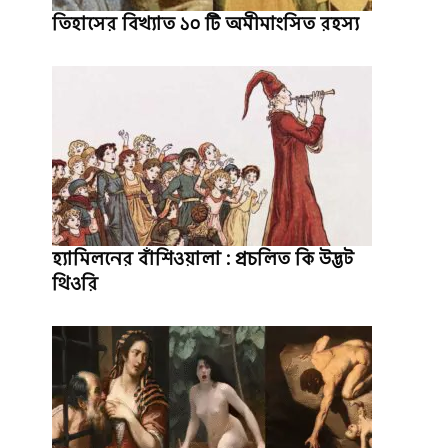
তিহাসের বিখ্যাত ১০ টি অমীমাংসিত রহস্য
হ্যামিলনের বাঁশিওয়ালা : প্রচলিত কি উদ্ভট
থিওরি