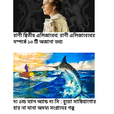
রাণী দ্বিতীয় এলিজাবেথ: রাণী এলিজাবেথের
সম্পর্কে ১০ টি অজানা তথ্য
দ্য ওল্ড ম্যান অ্যান্ড দ্য সি : বুড়ো সান্তিয়াগোর
হার না মানা অদম্য সংগ্রামের গল্প