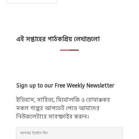
নিয়ে
উক্তি
:
সময়
নিয়ে
৫০
টি
অসাধারন
উক্তি
এই সপ্তাহের পাঠকপ্রিয় লেখাগুলো
Sign up to our Free Weekly Newsletter
ইতিহাস, সাহিত্য, মিথোলজি ও রোমাঞ্চকর
সকল গল্পের আপডেট পেতে আমাদের
নিউজলেটারে সাবস্ক্রাইব করুন।