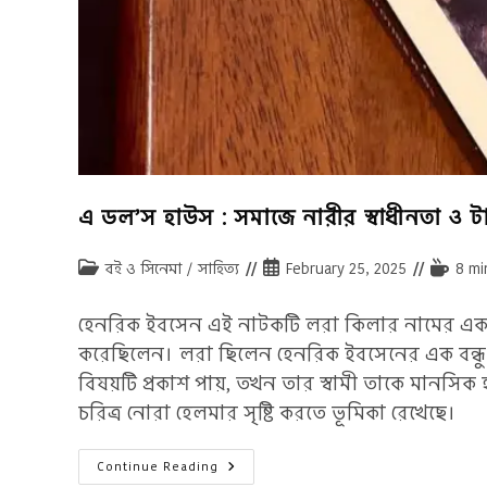
এ ডল’স হাউস : সমাজে নারীর স্বাধীনতা ও 
Post
Post
Reading
বই ও সিনেমা
/
সাহিত্য
February 25, 2025
8 mi
category:
published:
time:
হেনরিক ইবসেন এই নাটকটি লরা কিলার নামের এক ন
করেছিলেন। লরা ছিলেন হেনরিক ইবসেনের এক বন্ধু। 
বিষয়টি প্রকাশ পায়, তখন তার স্বামী তাকে মানসিক
চরিত্র নোরা হেলমার সৃষ্টি করতে ভূমিকা রেখেছে।
এ
Continue Reading
ডল’স