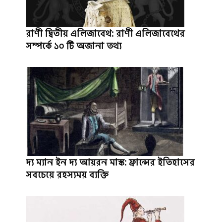
রাণী দ্বিতীয় এলিজাবেথ: রাণী এলিজাবেথের
সম্পর্কে ১০ টি অজানা তথ্য
দ্য ম্যান ইন দ্য আয়রন মাস্ক: ফ্রান্সের ইতিহাসের
সবচেয়ে রহস্যময় ব্যক্তি