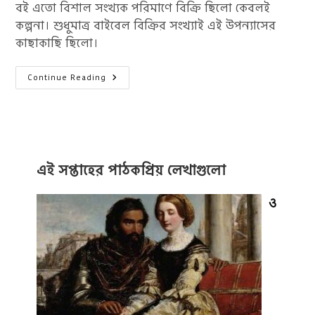
বই এতো বিশাল সংখ্যক পরিমাণে বিক্রি ছিলো কেবলই
কল্পনা। শুধুমাত্র বাইবেল বিক্রির সংখ্যাই এই উপন্যাসের
কাছাকাছি ছিলো।
আঙ্কেল
Continue Reading
টম’স
কেবিন:
যে
উপন্যাস
আমেরিকার
ইতিহাস
পরিবর্তন
করে
দিয়েছে
এই সপ্তাহের পাঠকপ্রিয় লেখাগুলো
ও