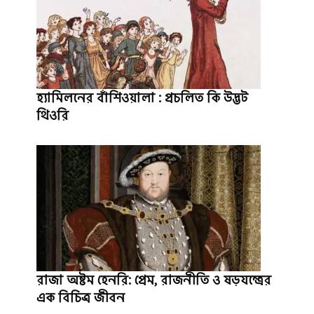
হ্যামিলনের বাঁশিওয়ালা : প্রচলিত কি উদ্ভট
থিওরি
রাজা অষ্টম হেনরি: প্রেম, রাজনীতি ও ষড়যন্ত্রের
এক বিচিত্র জীবন