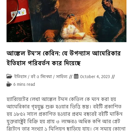
আঙ্কেল টম’স কেবিন: যে উপন্যাস আমেরিকার
ইতিহাস পরিবর্তন করে দিয়েছে
Post
Post
ইতিহাস
/
বই ও সিনেমা
/
সাহিত্য
October 4, 2023
category:
published:
Reading
6 mins read
time:
হ্যারিয়েটের লেখা আঙ্কেল টমস কেভিল কে মনে করা হয়
আমেরিকার গৃহযুদ্ধ শুরু হওয়ার ভিত্তি স্তম্ভ। বইটি প্রকাশিত
হয় ১৮৫২ সালে প্রকাশিত হওয়ার প্রথম বছরেই বইটি মার্কিন
যুক্তরাষ্ট্রেই বিক্রি হয় প্রায় ৩ লক্ষেরও অধিক কপি আর গ্রেট
ব্রিটেনে তার সংখ্যা ১ মিলিয়ন ছাড়িয়ে যায়। সে সময়ে কোনো