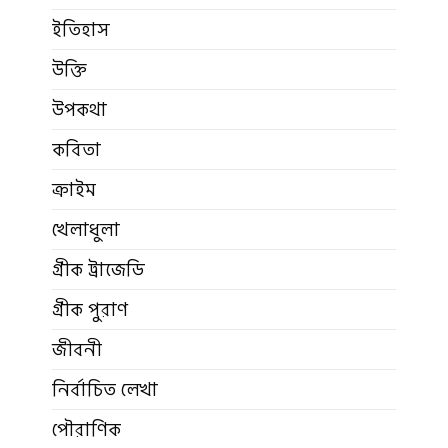
ইতিহাস
উক্তি
উপকথা
কবিতা
ক্রাইম
খেলাধুলা
গ্রীক ট্রাজেডি
গ্রীক পুরাণ
জীবনী
নির্বাচিত লেখা
পৌরাণিক