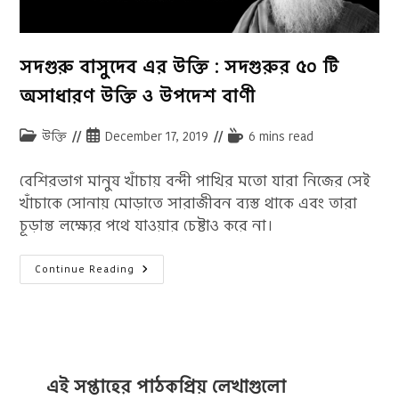
সদগুরু বাসুদেব এর উক্তি : সদগুরুর ৫০ টি
অসাধারণ উক্তি ও উপদেশ বাণী
Post
Post
Reading
উক্তি
December 17, 2019
6 mins read
category:
published:
time:
বেশিরভাগ মানুষ খাঁচায় বন্দী পাখির মতো যারা নিজের সেই
খাঁচাকে সোনায় মোড়াতে সারাজীবন ব্যস্ত থাকে এবং তারা
চূড়ান্ত লক্ষ্যের পথে যাওয়ার চেষ্টাও করে না।
সদগুরু
Continue Reading
বাসুদেব
এর
উক্তি
:
সদগুরুর
৫০
টি
অসাধারণ
উক্তি
এই সপ্তাহের পাঠকপ্রিয় লেখাগুলো
ও