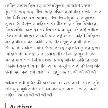
সেদিন সকাল ছিল বড় আশ্চর্য সুন্দর। আকাশে হালকা
কুয়াশা। অল্প অল্প শীত। আর দক্ষিণের সামান্য বাতাস। পথে
পথে মিছিলের ঢল নেমেছে। শত শত মানুষ। হাতে ফুলের
গুচ্ছ। ঠোঁটে প্রভাতফেরির গান। ধীর পায়ে শহিদ মিনারের
দিকে এগিয়ে চলেছে। এই ভিড়ের মধ্যে ক্ষুদে টোকাই লখাকে
ঠিকই দেখা যাচ্ছে। তাকে চিনতে কষ্ট হয় না। কারণ মিছিলের
সবার গায়ে চাদর, কোট, সোয়েটার। শুধু তার গা খোলা
উদাম, গাঢ় কালো। হাত উপচে পড়ছে রক্তলাল ফুলের গুচ্ছ।
মিছিলে পা মিলিয়ে সেও চলেছে শহিদ মিনারে ফুল দিতে।
সবার সঙ্গে গলা মিলিয়ে গেয়ে চলছে আমার ভাইয়ের রক্তে
রাঙানো একুশে ফেব্রুয়ারি, আমি কি ভুলিতে পারি? কিন্তু তার
গলা দিয়ে কথা তো ফোটে না, শুধু শব্দ হয় আঁ আঁ আঁ আঁ।
আসলে কথা ফুটবে কী করে! লখা যে জন্মবোবা। বাংলা বুলি
তার মুখে ফুটতে পায় না। সে মনে মনে বলে — অ আ ক খ।
বাইরে শব্দ হয় আঁ আঁ আঁ আঁ।
Author