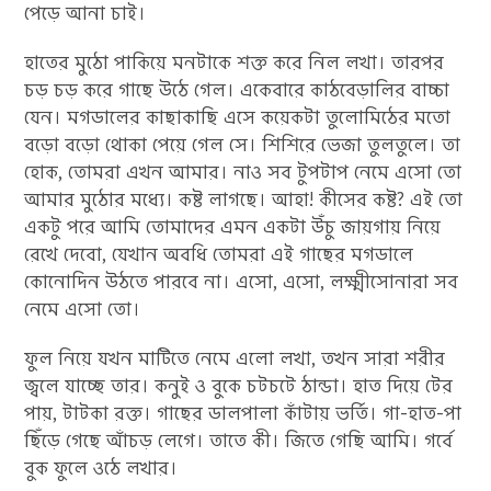
পেড়ে আনা চাই।
হাতের মুঠো পাকিয়ে মনটাকে শক্ত করে নিল লখা। তারপর
চড় চড় করে গাছে উঠে গেল। একেবারে কাঠবেড়ালির বাচ্চা
যেন। মগডালের কাছাকাছি এসে কয়েকটা তুলোমিঠের মতো
বড়ো বড়ো থোকা পেয়ে গেল সে। শিশিরে ভেজা তুলতুলে। তা
হোক, তোমরা এখন আমার। নাও সব টুপটাপ নেমে এসো তো
আমার মুঠোর মধ্যে। কষ্ট লাগছে। আহা! কীসের কষ্ট? এই তো
একটু পরে আমি তোমাদের এমন একটা উঁচু জায়গায় নিয়ে
রেখে দেবো, যেখান অবধি তোমরা এই গাছের মগডালে
কোনোদিন উঠতে পারবে না। এসো, এসো, লক্ষ্মীসোনারা সব
নেমে এসো তো।
ফুল নিয়ে যখন মাটিতে নেমে এলো লখা, তখন সারা শরীর
জ্বলে যাচ্ছে তার। কনুই ও বুকে চটচটে ঠান্ডা। হাত দিয়ে টের
পায়, টাটকা রক্ত। গাছের ডালপালা কাঁটায় ভর্তি। গা-হাত-পা
ছিঁড়ে গেছে আঁচড় লেগে। তাতে কী। জিতে গেছি আমি। গর্বে
বুক ফুলে ওঠে লখার।