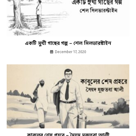
একটি সুখী গাছের গল্প – শেল সিলভারস্টাইন
December 17, 2020
কাবুলের শেষ প্রহরে – সৈয়দ মুজতবা আলী