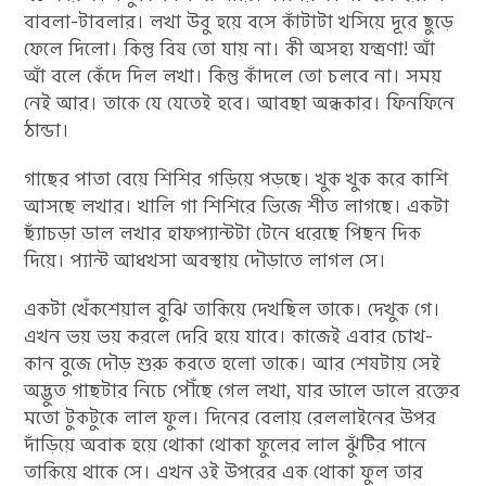
বাবলা-টাবলার। লখা উবু হয়ে বসে কাঁটাটা খসিয়ে দূরে ছুড়ে
ফেলে দিলো। কিন্তু বিষ তো যায় না। কী অসহ্য যন্ত্রণা! আঁ
আঁ বলে কেঁদে দিল লখা। কিন্তু কাঁদলে তো চলবে না। সময়
নেই আর। তাকে যে যেতেই হবে। আবছা অন্ধকার। ফিনফিনে
ঠান্ডা।
গাছের পাতা বেয়ে শিশির গড়িয়ে পড়ছে। খুক খুক করে কাশি
আসছে লখার। খালি গা শিশিরে ভিজে শীত লাগছে। একটা
ছ্যাঁচড়া ডাল লখার হাফপ্যান্টটা টেনে ধরেছে পিছন দিক
দিয়ে। প্যান্ট আধখসা অবস্থায় দৌড়াতে লাগল সে।
একটা খেঁকশেয়াল বুঝি তাকিয়ে দেখছিল তাকে। দেখুক গে।
এখন ভয় ভয় করলে দেরি হয়ে যাবে। কাজেই এবার চোখ-
কান বুজে দৌড় শুরু করতে হলো তাকে। আর শেষটায় সেই
অদ্ভুত গাছটার নিচে পৌঁছে গেল লখা, যার ডালে ডালে রক্তের
মতো টুকটুকে লাল ফুল। দিনের বেলায় রেললাইনের উপর
দাঁড়িয়ে অবাক হয়ে থোকা থোকা ফুলের লাল ঝুঁটির পানে
তাকিয়ে থাকে সে। এখন ওই উপরের এক থোকা ফুল তার