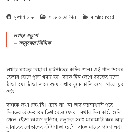
Post
Post
Reading
মুখোশ ডেস্ক
প্রবন্ধ ও ছোটগল্প
4 mins read
author:
category:
time:
লখার একুশে
— আবুবকর সিদ্দিক
লখার রাতের বিছানা ফুটপাতের কঠিন শান। এই শান দিনের
বেলায় রোদে পুড়ে গরম হয়। রাতে হিম লেগে বরফের মতো
ঠান্ডা হয়। ঠান্ডা শানে শুয়ে লখার বুকে কাশি বসে। গায়ে জ্বর
ওঠে।
বাপকে লখা দেখেনি। চেনে না। মা তার ত্যানাখানি পরে
দিনভর কেঁদে-কেঁদে ভিখ মেঙে ফেরে। লখার দিন কাটে গুলি
খেলে, ছেঁড়া কাগজ কুড়িয়ে, বন্ধুদের সঙ্গে মারামারি করে আর
খাবারের দোকানের এঁটোপাতা চেটে। রাতে মায়ের পাশে লখা