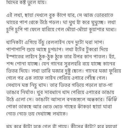
খিদের কষ্ট ভুলে যায়।
এই লখা, ছায়া দেখলে বুক কাঁপে যার, সে আজ ভোররাতে
মায়ের পাশ থেকে উঠে পড়ল। মা মুখ হাঁ করে ঘুমুচ্ছে। লখা
চুপি চুপি পা ফেলে হারিয়ে গেল ধোঁয়া-ধোঁয়া কুয়াশার মধ্যে।
খানিকটা এগিয়ে উঁচু রেললাইন যেন দুটো মরা সাপ।
পাশাপাশি শুয়ে আছে চুপচাপ। লখা ইটের টুকরো দিয়ে
ইস্পাতের লাইনে ঠুক-ঠুক ঠুকে তার উপর কান পাতল। হ্যাঁ,
শব্দ শোনা যাচ্ছে। যেন গানের সুরলহরি বয়ে যাচ্ছে কানের
ভিতর দিয়ে। লখা ভারি মজার দুষ্টু ছেলে। গানের মজা ফুরিয়ে
গেলে পর এক লাফে লাইন পেরিয়ে ওপারে পৌঁছে গেল।
সেখানে মস্ত নিচু খাদ। তার ভিতর গড়িয়ে পড়লে হাত-পা
ভাঙবে নির্ঘাত। খুব সাবধানে খাদ পেরিয়ে ওপারের ডাঙায়
উঠে এলো সে। ডাঙাটা আসলে বনজঙ্গলে অন্ধকার। ঝিঁঝিঁ
পোকা ডাকছে আর ধেড়ে ধেড়ে গাছের ঝাঁকড়া ছায়া মাথা
নেড়ে নেড়ে ভয় দেখাচ্ছে লখাকে।
খচ করে কাঁটা ঢুকে গেল বাঁ পায়ে। কীসের কাঁটা? হবে হয়তো