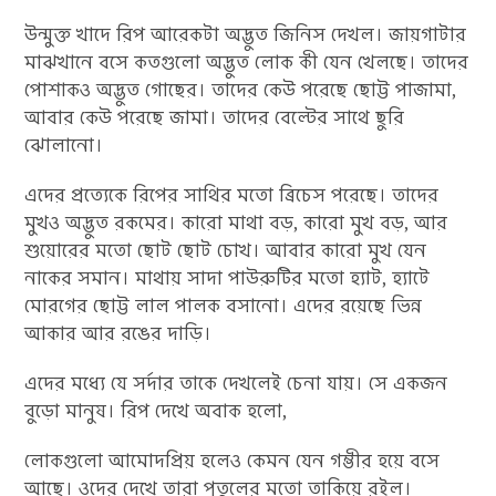
উন্মুক্ত খাদে রিপ আরেকটা অদ্ভুত জিনিস দেখল। জায়গাটার
মাঝখানে বসে কতগুলো অদ্ভুত লোক কী যেন খেলছে। তাদের
পোশাকও অদ্ভুত গোছের। তাদের কেউ পরেছে ছোট্ট পাজামা,
আবার কেউ পরেছে জামা। তাদের বেল্টের সাথে ছুরি
ঝোলানো।
এদের প্রত্যেকে রিপের সাথির মতো ব্রিচেস পরেছে। তাদের
মুখও অদ্ভুত রকমের। কারো মাথা বড়, কারো মুখ বড়, আর
শুয়োরের মতো ছোট ছোট চোখ। আবার কারো মুখ যেন
নাকের সমান। মাথায় সাদা পাউরুটির মতো হ্যাট, হ্যাটে
মোরগের ছোট্ট লাল পালক বসানো। এদের রয়েছে ভিন্ন
আকার আর রঙের দাড়ি।
এদের মধ্যে যে সর্দার তাকে দেখলেই চেনা যায়। সে একজন
বুড়ো মানুষ। রিপ দেখে অবাক হলো,
লোকগুলো আমোদপ্রিয় হলেও কেমন যেন গম্ভীর হয়ে বসে
আছে। ওদের দেখে তারা পুতুলের মতো তাকিয়ে রইল।