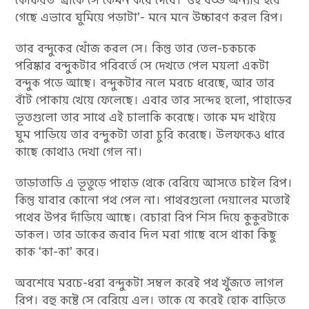
গেছে এভাবে ঘুমিয়ে পড়াটা’- মনে মনে উচ্চারণ করল রিপ।
তার বন্দুকের খোঁজ করল সে। কিন্তু তার তেল-চকচকে
পরিষ্কার বন্দুকটার পরিবর্তে সে দেখতে পেল ময়লা একটা
বন্দুক পড়ে আছে। বন্দুকটার নলে মরচে ধরেছে, আর তার
বাঁট পোকায় খেয়ে ফেলেছে। এবার তার সন্দেহ হলো, পাহাড়ের
ভূতগুলো তার সাথে এই চালাকি করেছে। তাকে মদ খাইয়ে
ঘুম পাড়িয়ে তার বন্দুকটা তারা চুরি করেছে। উলফকেও ধারে
কাছে কোথাও দেখা গেল না।
তাড়াতাড়ি এ ভূতুড়ে পাহাড় থেকে বেরিয়ে আসতে চাইল রিপ।
কিন্তু যাবার কোনো পথ পেল না। পাথরগুলো দেয়ালের মতোই
পথের উপর দাঁড়িয়ে আছে। বেচারা রিপ শিস দিয়ে কুকুরটাকে
ডাকল। তার ডাকের জবাব দিল মরা গাছে বসে থাকা কিছু
কাক ‘কা-কা’ করে।
অবশেষে মরচে-ধরা বন্দুকটা সম্বল করেই পথ খুঁজতে লাগল
রিপ। বহু কষ্টে সে বেরিয়ে এল। তাকে যে করেই হোক বাড়িতে