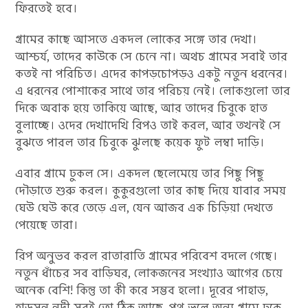
ফিরতেই হবে।
গ্রামের কাছে আসতে একদল লোকের সঙ্গে তার দেখা।
আশ্চর্য, তাদের কাউকে সে চেনে না। অথচ গ্রামের সবাই তার
কতই না পরিচিত। এদের কাপড়চোপড়ও একটু নতুন ধরনের।
এ ধরনের পোশাকের সাথে তার পরিচয় নেই। লোকগুলো তার
দিকে অবাক হয়ে তাকিয়ে আছে, আর তাদের চিবুকে হাত
বুলাচ্ছে। ওদের দেখাদেখি রিপও তাই করল, আর তখনই সে
বুঝতে পারল তার চিবুকে ঝুলছে কয়েক ফুট লম্বা দাড়ি।
এবার গ্রামে ঢুকল সে। একদল ছেলেমেয়ে তার পিছু পিছু
দৌড়াতে শুরু করল। কুকুরগুলো তার কাছ দিয়ে যাবার সময়
ঘেউ ঘেউ করে তেড়ে এল, যেন আজব এক চিড়িয়া দেখতে
পেয়েছে তারা।
রিপ অনুভব করল রাতারাতি গ্রামের পরিবেশ বদলে গেছে।
নতুন ধাঁচের সব বাড়িঘর, লোকজনের সংখ্যাও আগের চেয়ে
অনেক বেশি! কিন্তু তা কী করে সম্ভব হলো। দূরের পাহাড়,
হাডসন নদী সবই তো ঠিক আছে, পথ ভুলে অন্য গ্রামে ঢুকে