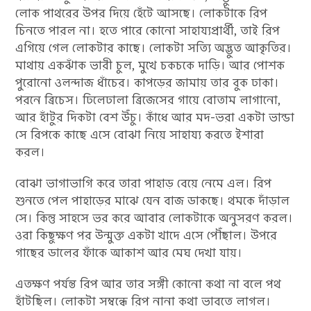
লোক পাথরের উপর দিয়ে হেঁটে আসছে। লোকটাকে রিপ
চিনতে পারল না। হতে পারে কোনো সাহায্যপ্রার্থী, তাই রিপ
এগিয়ে গেল লোকটার কাছে। লোকটা সত্যি অদ্ভুত আকৃতির।
মাথায় একঝাঁক ভারী চুল, মুখে চকচকে দাড়ি। আর পোশক
পুরোনো ওলন্দাজ ধাঁচের। কাপড়ের জামায় তার বুক ঢাকা।
পরনে ব্রিচেস। ঢিলেঢালা ব্রিজেসের গায়ে বোতাম লাগানো,
আর হাঁটুর দিকটা বেশ উঁচু। কাঁধে আর মদ-ভরা একটা ভান্ডা
সে রিপকে কাছে এসে বোঝা নিয়ে সাহায্য করতে ইশারা
করল।
বোঝা ভাগাভাগি করে তারা পাহাড় বেয়ে নেমে এল। রিপ
শুনতে পেল পাহাড়ের মাঝে যেন বাজ ডাকছে। থমকে দাঁড়াল
সে। কিন্তু সাহসে ভর করে আবার লোকটাকে অনুসরণ করল।
ওরা কিছুক্ষণ পর উন্মুক্ত একটা খাদে এসে পৌঁছাল। উপরে
গাছের ডালের ফাঁকে আকাশ আর মেঘ দেখা যায়।
এতক্ষণ পর্যন্ত রিপ আর তার সঙ্গী কোনো কথা না বলে পথ
হাঁটছিল। লোকটা সম্বন্ধে রিপ নানা কথা ভাবতে লাগল।