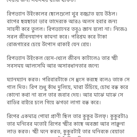
রিপভ্যান উইংকলের ছেলেগুলো খুব বজ্জাত হয়ে উঠল।
বাপের ছন্নছাড়া ভাব তাদেরকে আরও অলস হবার জন্য
সাহসী করে তুলল। রিপভ্যানের তবুও জ্ঞান হলো না। নিজেও
সরল জীবনযাপন কামনা করে। পরিশ্রম করে টাকা
রোজগারের চেয়ে উপোস থাকাই যেন শ্রেয়।
রিপভ্যান উইংকল হেসে-খেলে জীবন কাটালেও তার স্ত্রী
সবসময় আলসেমি আর অসাবধানতার জন্যে
ঘ্যানঘ্যান করত। পরিবারটাকে সে ধ্বংস করছে বলেও তাকে সে
গাল দিত। রিপ শুধু কাঁধ দুলিয়ে, মাথা উঁচিয়ে, চোখ বন্ধ করে
কোনো কথা না বলে তার জবাব দেয়। আর মাঝে মাঝে সে
বাড়ির বাইরে চলে গিয়ে ঝগড়া লাগা বন্ধ করে।
রিপের একমাত্র পোষা প্রাণী ছিল তার কুকুর উলফ্। কুকুরটাও
তার মনিবের মতোই রিপের স্ত্রীর কাছে অবজ্ঞা আর লাঞ্ছনা
লাভ করত। স্ত্রী মনে করত, কুকুরটাই তার মনিবকে বেয়াড়া