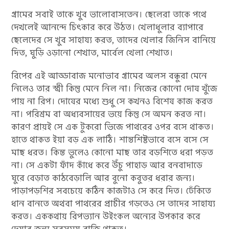
গ্রামের সবাই তাকে খুব ভালোবাসতেন। ছেলেরা তাকে পথে
দেখলেই আনন্দে চিৎকার করে উঠত। খেলাধুলার ব্যাপারে
ছেলেদের সে খুব সাহায্য করত, তাদের খেলার জিনিস বানিয়ে
দিত, ঘুড়ি ওড়ানো শেখাত, মার্বেল খেলা শেখাত।
রিপের এই আড্ডাবাজ মনোভাব গ্রামের অলস বন্ধুরা মেনে
নিলেও তার স্ত্রী কিন্তু মেনে নিল না। নিজের কোনো দোষ খুঁজে
পায় না রিপ। দোষের মধ্যে শুধু সে কখনও বিশেষ কাজ করত
না। পরিশ্রম বা অধ্যবসায়ের ভয়ে কিন্তু সে অমন করত না।
কারণ প্রায়ই সে এক টুকরো ভিজে পাথরের ওপর বসে থাকত।
হাতে থাকত ইয়া বড় এক লাঠি। শান্তশিষ্টভাবে বসে বসে সে
মাছ ধরত। কিন্ত ভুলেও কোনো মাছ তার বড়শিতে ধরা পড়ত
না। সে একটা ফাঁদ কাঁধে করে উঁচু পাহাড় আর বনবাদাড়ে
ঘুরে বেড়াত কাঠবেড়ালি আর বুনো কবুতর ধরার জন্য।
পাড়াপড়শির সবচেয়ে কঠিন কাজটাও সে করে দিত। ঢেঁকিতে
ধান বানতে অথবা পাথরের প্রাচীর গড়তেও সে তাদের সাহায্য
করত। এককথায় রিপভ্যান উইংকল অন্যের উপকার করে
দেয়ার জন্য সবসময় রাজি থাকত।