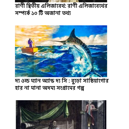
রাণী দ্বিতীয় এলিজাবেথ: রাণী এলিজাবেথের
সম্পর্কে ১০ টি অজানা তথ্য
দ্য ওল্ড ম্যান অ্যান্ড দ্য সি : বুড়ো সান্তিয়াগোর
হার না মানা অদম্য সংগ্রামের গল্প