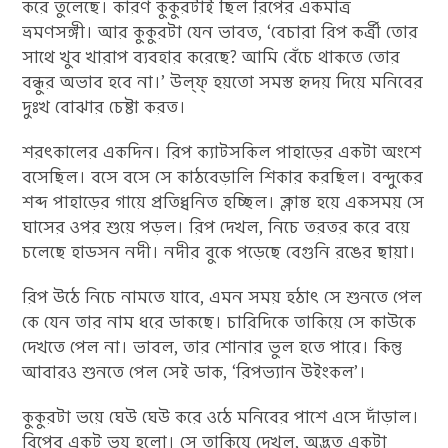
করে তুলেছে। কারণ কুকুরটাই ছিল রিপের একমাত্র
ভ্রমণসঙ্গী। আর কুকুরটা যেন ভাবত, ‘বেচারা রিপ কর্ত্রী তোর
সাথে খুব খারাপ ব্যবহার করেছে? আমি বেঁচে থাকতে তোর
বন্ধুর অভাব হবে না।’ উল্‌ফ্ হয়তো সমস্ত হৃদয় দিয়ে মনিবের
দুঃখ বোঝার চেষ্টা করত।
শরৎকালের একদিন। রিপ ক্যাটসকিল পাহাড়ের একটা অংশে
বসেছিল। বসে বসে সে কাঠবেড়ালি শিকার করছিল। বন্দুকের
শব্দ পাহাড়ের গায়ে প্রতিধ্বনিত হচ্ছিল। ক্লান্ত হয়ে একসময় সে
ঘাসের ওপর শুয়ে পড়ল। রিপ দেখল, নিচে তরতর করে বয়ে
চলেছে হাডসন নদী। নদীর বুকে পড়েছে বেগুনি রঙের ছায়া।
রিপ উঠে নিচে নামতে যাবে, এমন সময় হঠাৎ সে শুনতে পেল
কে যেন তার নাম ধরে ডাকছে। চারিদিকে তাকিয়ে সে কাউকে
দেখতে পেল না। ভাবল, তার শোনার ভুল হতে পারে। কিন্তু
আবারও শুনতে পেল সেই ডাক, ‘রিপভ্যান উইংকল’।
কুকুরটা ভয়ে ঘেউ ঘেউ করে ওঠে মনিবের পাশে এসে দাঁড়াল।
রিপের একটু ভয় হলো। সে তাকিয়ে দেখল, অদ্ভুত একটা