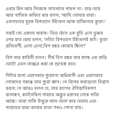
এবার রিপ আর নিজেকে সামলাতে পারল না। তার মেয়ে
আর নাতিকে জড়িয়ে ধরে বলল, ‘আমি তোমার বাবা।
একসময়ের যুবক রিপভ্যান উইংকল আজ হাড্ডিসার বুড়ো।’
সবাই তো একদম অবাক। ভিড় ঠেলে এক বুড়ি এসে ভুরুর
ওপর হাত রেখে বলল, ‘সত্যি! রিপভ্যান উইংকলই বটে। বুড়ো
প্রতিবেশী, এসো এসো,বিশ বছর কোথায় ছিলে?’
রিপ তার কাহিনী বলল। দীর্ঘ বিশ বছর তার কাছে এক রাত্রি
মোটে! এমন তাজ্জব কথা কে শুনেছে কবে।
পিটার হলো এখানকার পুরোনো অধিবাসী এবং এখানকার
লোকদের সম্বন্ধে তার পুরো জ্ঞান। সে রিপের কথাগুলো বিশ্বাস
করল; সে আরও বলল যে, তার বংশের ঐতিহাসিকগণ
বলেছেন, ক্যাট্‌সকিল পাহাড়ে অদ্ভুত ধরনের লোক সত্যি
আছে। তারা নাকি উন্মুক্ত খাদে খেলা করে বেড়ায় এবং
পাহাড়ের মধ্যে বাজের মতো শব্দও শোনা যায়।