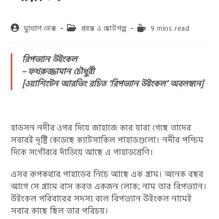
Post
Post
Reading
মুখোশ ডেস্ক
প্রবন্ধ ও ছোটগল্প
9 mins read
author:
category:
time:
রিপভ্যান উইংকল
– ফখরুজ্জামান চৌধুরী
[ওয়াশিংটন আরভিং রচিত ‘রিপভ্যান উইংকল’ অবলম্বনে]
হাডসন নদীর ওপর দিয়ে জাহাজে করে যারা গেছে তাদের
সবারই দৃষ্টি কেড়েছে ক্যাটসাকিল পাহাড়গুলো। নদীর পশ্চিম
দিকে সগৌরবে দাঁড়িয়ে আছে এ পাহাড়শ্রেণি।
এসব রূপকথার পাহাড়ের নিচে আছে এক গ্রাম। অনেক বছর
আগে সে গ্রামে বাস করত একজন লোক; নাম তার রিপভ্যান।
উইংকল পরিবারের সদস্য বলে রিপভ্যান উইংকল নামেই
সবার কাছে ছিল তার পরিচয়।