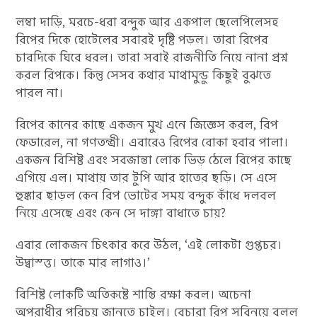
লম্বা দাড়ি, মরচে-ধরা বন্দুক আর একপাল ছেলেপিলেসহ
রিপের দিকে হোটেলের সবারই দৃষ্টি পড়ল। তারা রিপের
চারদিকে ঘিরে ধরল। তারা সবাই রাজনীতি নিয়ে নানা প্রশ্ন
করল রিপকে। কিন্তু সেসব কথার মাথামুন্ডু কিছুই বুঝতে
পারল না।
রিপের কানের কাছে একজন মুখ এনে জিজ্ঞেস করল, রিপ
ফেডারেল, না গণতন্ত্রী। এবারেও রিপের বোকা হবার পালা।
একজন বিশিষ্ট এবং সবজান্তা লোক ভিড় ঠেলে রিপের কাছে
এগিয়ে এল। মাথায় তার টুপি আর হাতের ছড়ি। সে এসে
হুঙ্কার ছাড়ল কেন রিপ ভোটের সময় বন্দুক কাঁধে দলবল
নিয়ে এসেছে এবং কেন সে দাঙ্গা বাধাতে চায়?
এবার লোকজন চিৎকার করে উঠল, ‘এই লোকটা গুপ্তচর।
উদ্বাস্ত্ত। তাকে মার লাগাও।’
বিশিষ্ট লোকটি অতিকষ্টে শান্তি রক্ষা করল। অচেনা
অপরাধীর পরিচয় জানতে চাইল। বেচারা রিপ সবিনয়ে বলল