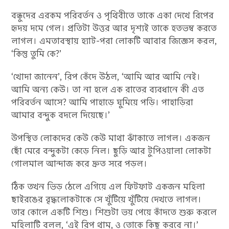
বন্ধুদের এরকম পরিবর্তন ও পৃথিবীতে তাকে একা দেখে রিপের
হৃদয় দমে গেল। প্রতিটা উত্তর আর দৃশ্যই তাকে হতভম্ব করতে
লাগল। এমতাবস্থায় হ্যাট-পরা লোকটি আবার জিজ্ঞেস করল,
‘কিন্তু তুমি কে?’
‘খোদা জানেন’, রিপ কেঁদে উঠল, ‘আমি আর আমি নেই।
আমি অন্য কেউ। তা না হলে এক রাতের ব্যবধানে কী এত
পরিবর্তন আসে? আমি পাহাড়ে ঘুমিয়ে পড়ি। পাহাড়িরা
আমার বন্দুক বদলে দিয়েছে।’
উপস্থিত লোকদের কেউ কেউ মাথা ঝাঁকাতে লাগল। একজন
ছোঁ মেরে বন্দুকটা কেড়ে নিল। ছুড়ি আর টুপিওয়ালা লোকটা
গোলমাল আন্দাজ করে দ্রুত সরে পড়ল।
ঠিক তখন ভিড় ঠেলে এগিয়ে এল ফিটফাট একজন মহিলা
ছাইরঙের বৃদ্ধলোকটাকে সে খুঁটিয়ে খুঁটিয়ে দেখতে লাগল।
তার কোলে একটি শিশু। শিশুটা ভয় পেয়ে কাঁদতে শুরু করলে
মহিলাটি বলল, ‘এই রিপ থাম্, ও তোকে কিছু করবে না।’