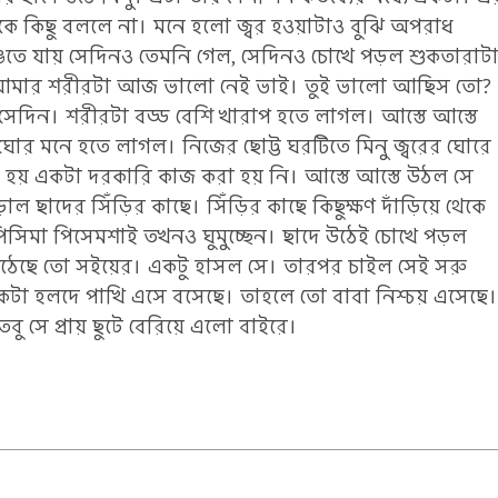
উকে কিছু বললে না। মনে হলো জ্বর হওয়াটাও বুঝি অপরাধ
ঙতে যায় সেদিনও তেমনি গেল, সেদিনও চোখে পড়ল শুকতারাট
 আমার শরীরটা আজ ভালো নেই ভাই। তুই ভালো আছিস তো?
সেদিন। শরীরটা বড্ড বেশি খারাপ হতে লাগল। আস্তে আস্তে
োর মনে হতে লাগল। নিজের ছোট্ট ঘরটিতে মিনু জ্বরের ঘোরে
ে হয় একটা দরকারি কাজ করা হয় নি। আস্তে আস্তে উঠল সে
ল ছাদের সিঁড়ির কাছে। সিঁড়ির কাছে কিছুক্ষণ দাঁড়িয়ে থেকে
পিসিমা পিসেমশাই তখনও ঘুমুচ্ছেন। ছাদে উঠেই চোখে পড়ল
চ উঠেছে তো সইয়ের। একটু হাসল সে। তারপর চাইল সেই সরু
 একটা হলদে পাখি এসে বসেছে। তাহলে তো বাবা নিশ্চয় এসেছে।
বু সে প্রায় ছুটে বেরিয়ে এলো বাইরে।