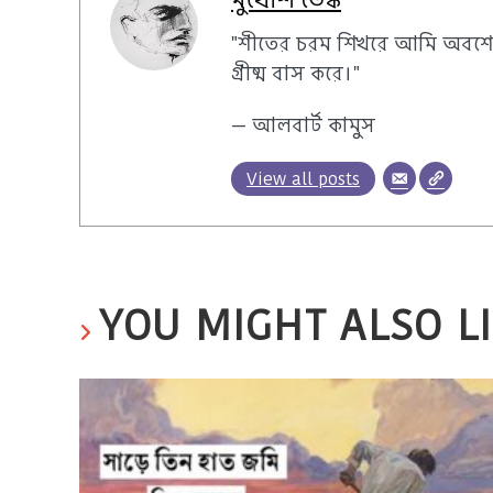
"শীতের চরম শিখরে আমি অবশে
গ্রীষ্ম বাস করে।"
— আলবার্ট কামুস
View all posts
YOU MIGHT ALSO L