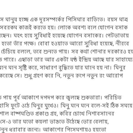
ে মানুষ হচ্ছে এক দূরসম্পর্কের পিসিমার বাড়িতে। বয়স মাত্র
ে। সবরকম কাজই করতে হয়। লোকে অবশ্য বলে যোগেন বসাক
ছেন। মহৎ হয়ে সুবিধাই হয়েছে যোগেন বসাকের। পেটভাতায়
শক্ত হতো তাঁর পক্ষে। বোবা হওয়াতে আরো সুবিধা হয়েছে, নীরবে
 চেঁচিয়ে বললে, তবে শুনতে পায়। সব কথা শোনার দরকারও হ
পারে। এছাড়া তার আর একটা ষষ্ঠ ইন্দ্রিয় আছে যার সাহায্যে
নে সৃষ্টি করে, সাধারণ বুদ্ধিতে যার মানে হয় না। মিনুর
ণ করেছে সে। শুধু গ্রহণ করে নি, নতুন রূপে নতুন রং আরোপ
 পায় পূর্ব আকাশে দপদপ করে জ্বলছে শুকতারা। পরিচিত
ি হাসি ফুটে ওঠে মিনুর মুখেও। মিনু মনে মনে বলে-সই ঠিক সময়ে
ল বাষ্পমণ্ডিত প্রকাণ্ড গ্রহ, কবির চোখে নিশাবসানের
বাস সে-ও তার মতো কয়লা ভাঙতে উঠেছে ভোর বেলায়,
উনুন ধরাবার জন্যে। আকাশের পিসেমশায়ও হয়তো