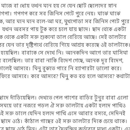
 মাজে বা ধোয় তখন মনে হয় সে যেন ছোট ছেলেদের স্নান
গপগপা। গপগপ করে সব জিনিস পেটে পুরে নেয়। মাঝে মাঝে
িকে, আর মনে মনে বলে-আ মর, মুখপোড়া সব জিনিস পেটে পুরে
। যখন অবসর পায় টুক করে চলে যায় ছাদে। ছাদ থেকে একটা
দিক থেকে একটা সরু শুকনো ডাল বেরিয়ে আছে। সেই ডালটার
ন্তর যেন তার দৃষ্টিপথে বেরিয়ে গিয়ে আশ্রয় করেছে ওই ডালটাকে
্যু হয়েছিল। বাবাকে সে দেখে নি। অনেকদিন আগে তার মাসিমা
 বলেছিল। তার বাবা নাকি বিদেশ গেছে, অনেক দূর বিদেশ,
োলেই আসবে। মিনু বুঝতে পারে নি ব্যাপারটা ভালো করে।
বা ফিরে আসবে। কবে আসবে? মিনু কত বড় হলে আসবে? কথাটা
ে দাঁড়িয়েছিল। দেখতে পেল পাশের বাড়ির টুনুর বাবা এলো
ই সময়ে তার নজরে পড়ল ঐ সরু ডালটায় একটা হলদে পাখিও
 ওই সরু ডালে যেদিন হলদে পাখি এসে আবার বসবে, সেদিনই
ছাদে ওঠে। কাঁঠাল গাছের ওই সরু ডালটার দিকে চেয়ে থাকে।
ছাদে ওঠে মিনু। এটা তার দৈনন্দিন কর্তব্যের মধ্যে একটা। এ