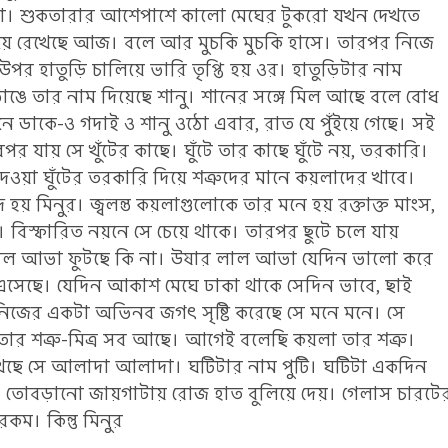
মতো। শুকতারার আশেপাশে কালো মেঘের টুকরো যখন দেখতে
িয়ে রেখেছে আজ। বলে আর মুচকি মুচকি হাসে। তারপর নিজে
উপর হাতুড়ি চালিয়ে ভারি তৃপ্তি হয় ওর। হাতুড়িটার নাম
ঙে তার নাম দিয়েছে শানু। শানের সঙ্গে মিল আছে বলে বোধ
 ডাকে-ও গদাই ও শানু ওঠো এবার, রাত যে পুঁইয়ে গেছে। সই
যায় সে খুঁটের কাছে। ঘুঁটে তার কাছে ঘুঁটে নয়, তরকারি।
েওয়া ঘুঁটের তরকারি দিয়ে শত্রুদের মানে কয়লাদের খাবে।
 মিনুর। জ্বলন্ত কয়লাগুলোকে তার মনে হয় রক্তাক্ত মাংস,
বিস্ফারিত নয়নে সে চেয়ে থাকে। তারপর ছুটে চলে যায়
লাল আভা ফুটছে কি না। উষার লাল আভা যেদিন ভালো করে
এসেছে। যেদিন আকাশ মেঘে ঢাকা থাকে সেদিন ভাবে, ছাই
নিজের একটা অভিনব জগৎ সৃষ্টি করেছে সে মনে মনে। সে
ার শত্রু-মিত্র সব আছে। আগেই বলেছি কয়লা তার শত্রু।
রেখেছে সে আলাদা আলাদা। ঘটিটার নাম পুটি। ঘটিটা একদিন
্না! তোবড়ানো জায়গাটায় রোজ হাত বুলিয়ে দেয়। গেলাস চারটে
কম। কিন্তু মিনুর