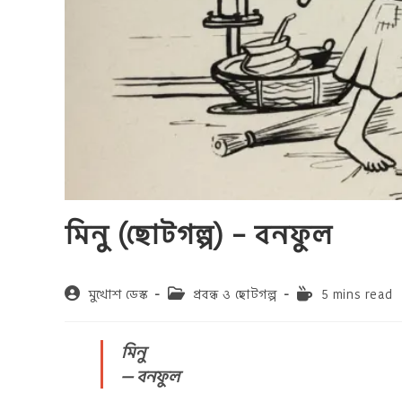
মিনু (ছোটগল্প) – বনফুল
Post
Post
Reading
মুখোশ ডেস্ক
প্রবন্ধ ও ছোটগল্প
5 mins read
author:
category:
time:
মিনু
— বনফুল