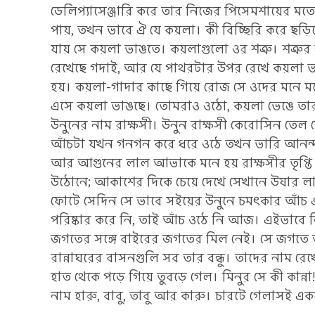
ডেলিপ্যাসেঞ্জারি করে তার নিজের পিসেমশায়ের 
পায়, তখন ভাবে ঐ যে কয়লা। কী বিচ্ছিরি করে ছড়
যায় সে কয়লা ভাঙতে। কয়লাগুলো ওর শত্রু। শত্রুর 
রেখেছে গদাই, আর যে পাথরটার উপর রেখে কয়লা ভা
হয়। কয়লা-গাদার কাছে গিয়ে রোজ সে ওদের মনে মনে
এসে কয়লা ভাঙছে। তোমরাও ওঠো, কয়লা ভেঙে তারপর 
উনুনের নাম রাক্ষসী। উনুন রাক্ষসী কেরোসিন তেল দ
আঁচটা যখন গনগন করে ধরে ওঠে তখন ভারি আনন্দ হয়
আর আগুনের লাল আভাকে মনে হয় রাক্ষসীর তৃপ্তি। 
উঠোনে; আকাশের দিকে চেয়ে দেখে সেখানে উষার 
ফোটে সেদিন সে ভাবে সইয়ের উনুনে চমৎকার আঁচ 
পরিষ্কার করে নি, তাই আঁচ ওঠে নি আজ। এইভাবে 
জগতের সঙ্গে বাইরের জগতের মিল নেই। সে জগতে ত
রান্নাঘরের বাসনগুলি সব তার বন্ধু। তাদের নাম 
হাত থেকে পড়ে গিয়ে তুবড়ে গেল। মিনুর সে কী কান
নাম হারু, বাবু, তাবু আর কারু। চারটে গেলাসই একর