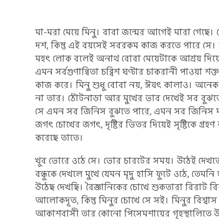
মা-মরা মেয়ে মিনু। বাবা জন্মের আগেই মারা গেছে। স
দশ, কিন্তু এই বয়সেই সবরকম কাজ করতে পারে স
মহৎ লোক বলেই অনাথ বোবা মেয়েটাকে আশ্রয় দিয়ে
এমন সর্বগুণান্বিতা চব্বিশ ঘণ্টার চাকরানী পাওয়া 
কাজ করে। মিনু শুধু বোবা নয়, ঈষৎ কালাও। অনেক
না তার। ঠোঁটনাড়া আর মুখের ভাব দেখেই সব বুঝতে 
সে এমন সব জিনিস বুঝতে পারে, এমন সব জিনিস মনে ম
জগৎ চোখের জগৎ, দৃষ্টির ভিতর দিয়েই সৃষ্টিকে গ্রহ
করেছে তাতে।
খুব ভোরে ওঠে সে। ভোর চারটের সময়। উঠেই দেখতে
বন্ধুকে দেখলে মুখে যেমন মৃদু হাসি ফুটে ওঠে, তেমন
উঠেছ দেখছি। বৈজ্ঞানিকের চোখে শুকতারা বিরাট বিশা
আলোকদূত, কিন্তু মিনুর চোখে সে সই। মিনুর বিশ্
আকাশবাসী তার কোনো পিসেমশায়ের গৃহস্থালিতে 