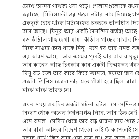
চোখে তাদের পার্থক্য ধরা পড়ে। গেলাসগুলোকে যখন
করাচ্ছে। মিটসেফটা ওর শত্রু। ওটার নাম দিয়েছে 
একদৃষ্টে চেয়ে থাকে মিটসেফের চকচকে তালাটার দ
বসে আছে। মিনুর আর একটি দৈনন্দিন কর্তব্য আছে
বড় কাঁঠাল গাছ দেখা যায়। কাঁঠাল গাছের মাথার 
দিকে সাগ্রহে চেয়ে থাকে মিনু। মনে হয় তার সমস্ত অ
এর কারণ আছে। তার জন্মের পূর্বেই তার বাবার মৃত
তার কানের কাছে চিৎকার করে একটা বিস্ময়কর খবর
মিনু বড় হলে তার কাছে ফিরে আসবে, হয়তো তার ক
একটা জিনিস কেবল তার মনে গাঁথা হয়ে ছিল, বা
মাঝে মাঝে ভাবত সে।
এমন সময় একদিন একটা ঘটনা ঘটল। সে সেদিনও ছাদ
বিদেশ থেকে অনেক জিনিসপত্র নিয়ে, আর ঠিক সে
এসে বসল। সেদিন থেকে তার বদ্ধ ধারণা হয়ে গেছে
তার বাবা আসবে বিদেশ থেকে। তাই ফাঁক পেলেই সে 
হলদে পাখি কিন্তু আর এসে বসে না। তবু রোজ একবার 