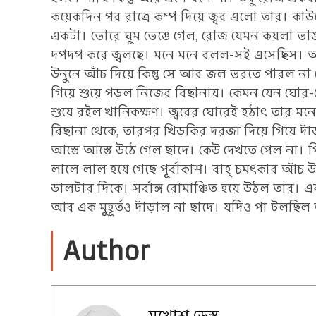
কয়েকদিন পর রাত্রে কম্প দিয়ে জ্বর এলো তার। কা
একটা। ভোরে ঘুম ভেঙে গেল, রোজ যেমন কয়লা ভা
দপদপ করে জ্বলছে। মনে মনে বলল-সই এসেছিস।
উনুনে আঁচ দিয়ে কিন্তু সে আর জল ভরতে পারল না 
গিয়ে শুয়ে পড়ল নিজের বিছানায়। কেমন যেন ঘোর-ঘ
শুয়ে রইল খানিকক্ষণ। জ্বরের ঘোরেই হঠাৎ তার মন
বিছানা থেকে, তারপর খিড়কির দরজা দিয়ে গিয়ে দাঁড়া
আস্তে আস্তে উঠে গেল ছাদে। কেউ দেখতে পেল না। 
লালে লাল হয়ে গেছে পূর্বাকাশ। বাহ্ চমৎকার আঁ
ডালটার দিকে। সর্বাঙ্গ রোমাঞ্চিত হয়ে উঠল তার।
আর এক মুহূর্তও দাঁড়াল না ছাদে। যদিও পা টলছিল ত
Author
মুখোশ ডেস্ক