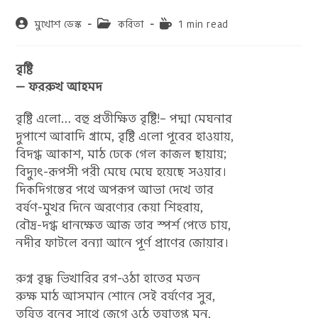
Post
Post
Reading
মুখোশ ডেস্ক
কবিতা
1 min read
author:
category:
time:
বৃষ্টি
— ফররুখ আহমদ
বৃষ্টি এলো… বহু প্রতীক্ষিত বৃষ্টি!– পদ্মা মেঘনার
দুপাশে আবাদি গ্রামে, বৃষ্টি এলো পূবের হাওয়ায়,
বিদগ্ধ আকাশ, মাঠ ঢেকে গেল কাজল ছায়ায়;
বিদ্যুৎ-রূপসী পরী মেঘে মেঘে হয়েছে সওয়ার।
দিকদিগন্তের পথে অপরূপ আভা দেখে তার
বর্ষণ-মুখর দিনে অরণ্যের কেয়া শিহরায়,
রৌদ্র-দগ্ধ ধানক্ষেত আজ তার স্পর্শ পেতে চায়,
নদীর ফাটলে বন্যা আনে পূর্ণ প্রাণের জোয়ার।
রুগ্ন বৃদ্ধ ভিখারির রগ-ওঠা হাতের মতন
রুক্ষ মাঠ আসমান শোনে সেই বর্ষণের সুর,
তৃষিত বনের সাথে জেগে ওঠে তৃষাতপ্ত মন,