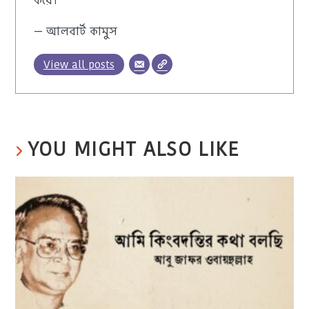
করে।"
— আলবার্ট কামুস
View all posts
YOU MIGHT ALSO LIKE