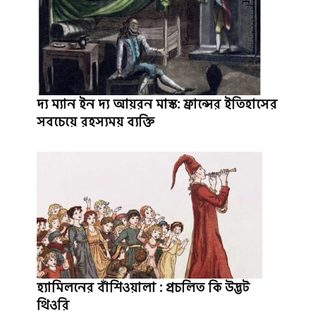
দ্য ম্যান ইন দ্য আয়রন মাস্ক: ফ্রান্সের ইতিহাসের
সবচেয়ে রহস্যময় ব্যক্তি
হ্যামিলনের বাঁশিওয়ালা : প্রচলিত কি উদ্ভট
থিওরি