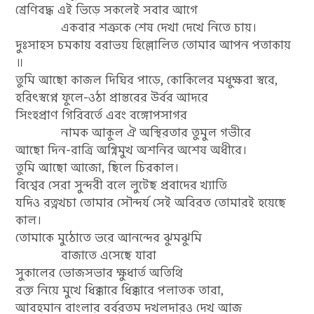
শ্রেণিবদ্ধ এই ভিড়ে সকলেই সবার আগে
একবার শত্রুকে শেষ দেখা দেখে নিতে চায়।
দুঃসাহস চমকায় বরাভয় হিল্লোলিত তোমার আপন পতাকায়
॥
তুমি আছো কাজল দিঘির পাড়ে, কোকিলের মধুক্ষরা স্বরে,
হরিৎস্বপ্নে ফুলে-ওঠা প্রান্তরের উর্বর আদরে
সিংহপ্রাণ গিরিবর্তে এবং বঙ্গোপসাগর
নামক আকুল ঐ অস্থিরতার তুমুল গভীরে
আছো দিন-রাত্রি অগ্নিমুখ অশনির অশেষ অধীরে।
তুমি আছো আজো, ছিলে চিরকাল।
বিশ্বের সেরা সুন্দরী বলে লুটেছ প্রবাদের খ্যাতি
যদিও রত্নখচা তোমার সৌন্দর্য সেই অবিরত তোমারই হয়েছে
কাল।
তোমাকে মুঠোতে ভরে আনন্দের ঝুমঝুমি
বাজাতে এসেছে যারা
সুকালের ভোজসভার ক্ষুধার্ত অতিথি
রক্ত নিয়ে মুখে ধিক্কারে ধিক্কারে পলাতক তারা,
আবহমান বাংলার বর্বরতম দখলদারও দেখ আজ