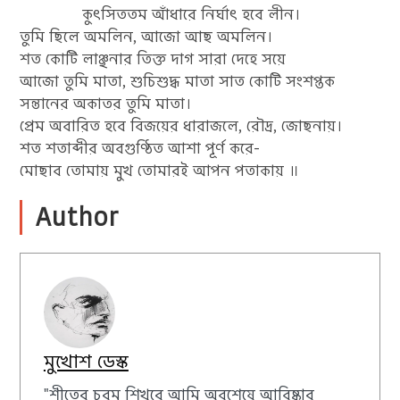
কুৎসিততম আঁধারে নির্ঘাৎ হবে লীন।
তুমি ছিলে অমলিন, আজো আছ অমলিন।
শত কোটি লাঞ্ছনার তিক্ত দাগ সারা দেহে সয়ে
আজো তুমি মাতা, শুচিশুদ্ধ মাতা সাত কোটি সংশপ্তক
সন্তানের অকাতর তুমি মাতা।
প্রেম অবারিত হবে বিজয়ের ধারাজলে, রৌদ্র, জোছনায়।
শত শতাব্দীর অবগুণ্ঠিত আশা পূর্ণ করে-
মোছাব তোমায় মুখ তোমারই আপন পতাকায় ॥
Author
মুখোশ ডেস্ক
"শীতের চরম শিখরে আমি অবশেষে আবিষ্কার