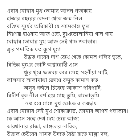
এবার মোছাব মুখ তোমার আপন পতাকায়।
হাজার বছরের বেদনা থেকে জন্ম নিল
রক্তিম সূর্যের অধিকারী যে শ্যামকান্ত ফুল
নিঃশঙ্ক হাওয়ায় আজ ওড়ে, দুঃখভোলানিয়া গান গায়।
মোছাব তোমার মুখ আজ সেই গাঢ় পতাকায়।
ক্রুর পদাতিক যত যুগে যুগে
উদ্ধত পায়ের দাগ রেখে গেছে কোমল পলির ত্বকে,
বিভিন্ন মুখের কোটি অশ্বারোহী এসে
খুরে খুরে ক্ষতময় করে গেছে সহনীয়া মাটি,
লালসার লালামাখা ক্রোধে বন্দুক কামান কত
অসুর গর্জনে চিরেছে আকাশ পরিপাটি,
বিদীর্ণ বুক নীল বর্ণ হয়ে গেছ তুমি, বাংলাভূমি
নত হয়ে গেছে মুখ ক্ষোভে ও লজ্জায়।
এবার মোছাব সেই মুখ শোকাক্রান্ত, তোমার আপন পতাকায়।
কে আসে সঙ্গে দেখ দেখ চেয়ে আজ:
কারখানার রাজা, লাঙ্গলের নাবিক,
উত্তাল ঢেউয়ের শাসক উদ্যত বৈঠা হাতে মাল্লা দল,