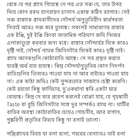
থেকে যে পথ গ্রামে গিয়েছে সে পথ এত সরু যে, তার উপর
দিয়ে কোন রকম যানবাহন চালান একান্ত কঠিন ব্যাপার। সেই
সরু রাস্তাকে গ্রামবাসীদের সৌন্দর্য অনুভূতিহীন স্বার্থপরতা
নিত্যই আরও সরু করে তুলছে। সকলেই সাধারণের রাস্তার
এক ইঞ্চি, দুই ইঞ্চি কিংবা ততোধিক পরিমাণ জমি নিজের
এলাকাভুক্ত করবার জন্য ব্যগ্র। রাস্তার সৌন্দর্যের দিকে কারও
দৃষ্টি নাই, সৌন্দর্য নামক জিনিসটার দিকেই কারও দৃষ্টি নাই।
গ্রামে অনেকগুলি কোঠাবাড়ি আছে। সে সব প্রস্তুত করতে
যথেষ্ট অর্থ ব্যয় হয়েছে। কিন্তু সৌন্দর্যানুভূতির কোন নিদর্শন
বাড়িগুলির ভিতরেও পাওয়া যায় না আর বাইরেও পাওয়া যায়
না। এক কাঠা জমিও কেউ সুন্দরভাবে সাজাতে চেষ্টা করেনি।
কেউ হয়তো কিছু ফার্নিচার, দু’একখানা ছবি একটা ঘরে
রেখেছে। কিন্তু সে ঘরে প্রবেশ করলেই বোঝা যায়, যে গৃহস্বামী
Taste বা বুচি জিনিসটার সঙ্গে দূর সম্পর্কও রাখে না। মাটির
বাড়ির অবস্থা কোঠাবাড়ির চেয়েও শোচনীয়, আর বাগান,
পুষ্করিণী প্রভৃতির বিষয়ে কিছু না বলাই ভালো।
পল্লিগ্রামের বিষয় যা বলা হলো, শহরের বেলাতেও তাই বলা