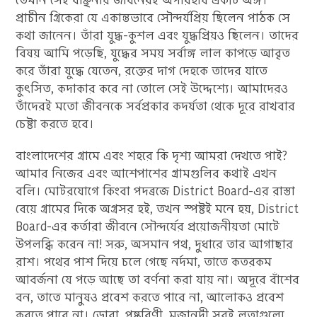
তেমনি সেই বাঞ্ছনীয় জীবনেরই অপরিহার্য একটি অঙ্গ।
প্রাচীন গ্রিকেরা যে একান্তভাবে সৌন্দর্যপ্রিয় ছিলেন পাঠক সে
কথা জানেন। তাঁরা যুদ্ধ-কুশল এবং যুদ্ধপ্রিয়ও ছিলেন। তাদের
বিষয় আমি পড়েছি, যুদ্ধের সময় সর্বাঙ্গ লাল কাপড়ে আবৃত
করে তাঁরা যুদ্ধে যেতেন, রক্তের দাগ দেহকে তাদের যাতে
কুৎসিত, কদাকার করে না তোলে সেই উদ্দেশ্যে। আমাদেরও
তাঁদেরই মতো জীবনকে সর্বপ্রকার কদর্যতা থেকে দূরে রাখবার
চেষ্টা করতে হবে।
বাংলাদেশের গ্রামে এবং শহরে কি দৃশ্য আমরা দেখতে পাই?
আমার নিজের এবং আশেপাশের গ্রামগুলির কথাই এখন
বলি। মোটরযোগে কিংবা পদব্রজে District Board-এর রাস্তা
বেয়ে গ্রামের দিকে অগ্রসর হই, তখন স্পষ্টই মনে হয়, District
Board-এর কর্তারা জীবনে সৌন্দর্যের প্রয়োজনীয়তা মোটে
উপলব্ধি করেন না! সরু, অসমান পথ, দুধারে তার আগাছার
রাশ। পথের পাশ দিয়ে চলে গেছে নর্দমা, তাতে কতরকম
আবর্জনা যে পড়ে আছে তা বর্ণনা করা যায় না। অদূরে বাঁশের
বন, তাতে মানুষও প্রবেশ করতে পারে না, আলোকও প্রবেশ
করতে পারে না। ডোবা, পুষ্করিণী, মজানদী সবই লতাগুল্মে