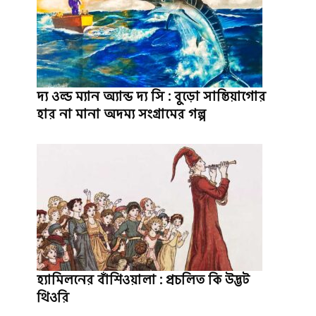
দ্য ওল্ড ম্যান অ্যান্ড দ্য সি : বুড়ো সান্তিয়াগোর
হার না মানা অদম্য সংগ্রামের গল্প
হ্যামিলনের বাঁশিওয়ালা : প্রচলিত কি উদ্ভট
থিওরি