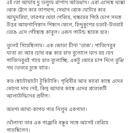
ওই তো আমার দু ভল্যুম রাশান অভিধান। এরা এসেছে মস্কো
থেকে ট্রেনে করে তাশখন্দ, সেখান থেকে মোটরে করে
আমুদরিয়া, তারপর খেয়া পেরিয়ে, খচ্চরের পিঠে চেপে সমস্ত
উত্তর আফগানিস্তান পিছনে ফেলে, হিন্দুকুশের চড়াই-উতরাই
ভেঙে এসে পৌঁছেছে কাবুল। ওজন পাউন্ড ছয়েক হবে।
ভুলেই গিয়েছিলাম। এক জোড়া চীনা ‘ভাজ’। পাতিনেবুর
মতো রং আর চোখ বন্ধ করে হাত বুলোলে মনে হয় যেন
পাতিনেবুরই গায়ে হাত বুলোচ্ছি, একটু জোরে চাপ দিলে বুঝি
নখ ভেতরে ঢুকে যাবে।
কত ছোটোখাটো টুকিটাকি। পৃথিবীর আর কারো কাছে এদের
কোনো দাম নেই, কিন্তু আমার কাছে এদের প্রত্যেকটি
আলাউদ্দিনের প্রদীপ।
অবশ্য জামা-কাপড় পরে নিলুম একগাদা।
মৌলানা তার এক পাঞ্জাবি বন্ধুর সঙ্গে আগেই বেরিয়ে
পড়েছিলেন।