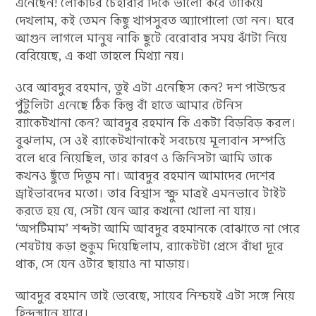
এনেছেন! লোকটির চেহারার দিকে ভালো করে তাকিয়ে
দেখলাম, কই তেমন কিছু খাপসুরত অ্যাপোলো তো নন। ঘরে
আগুন লাগলে মানুষ নাকি ছুটে বেরোবার সময় ঝাঁটা নিয়ে
বেরিয়েছে, এ কথা তাহলে মিথ্যা নয়।
ওরে আবদুর রহমান, তুই এটা এনেছিস কেন? দশ পাউন্ডের
পুঁটুলিটা এনেছে ঠিক কিন্তু বাঁ হাতে আমার টেনিস
র‍্যাকেটখানা কেন? আবদুর রহমান কি একটা বিড়বিড় করল।
বুঝলাম, সে ওই র‍্যাকেটখানাকেই সবচেয়ে মূল্যবান সম্পত্তি
বলে ধরে নিয়েছিল, তার কারণ ও জিনিসটা আমি তাকে
কখনও ছুঁতে দিতুম না। আবদুর রহমান আমাদের দেশের
ড্রাইভারদের মতো। তার বিশ্বাস স্ক্রু মাত্রই এমনভাবে টাইট
করতে হয় যে, সেটা যেন আর কখনো খোলা না যায়।
‘অপটিমাম’ শব্দটা আমি আবদুর রহমানকে বোঝাতে না পেরে
শেষটায় কড়া হুকুম দিয়েছিলাম, র‍্যাকেটটা প্রেসে বাঁধা দূরে
থাক, সে যেন ওটার ছায়াও না মাড়ায়।
আবদুর রহমান তাই ভেবেছে, সায়েব নিশ্চয়ই এটা সঙ্গে নিয়ে
হিন্দুস্থানে যাবে।