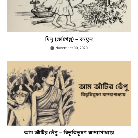
মিনু (ছোটগল্প) – বনফুল
November 30, 2020
আম আঁটির ভেঁপু – বিভূতিভূষণ বন্দ্যোপাধ্যায়