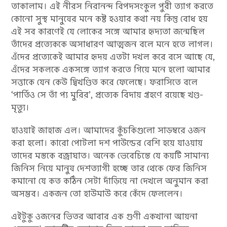
তাকালাম। এই নীরস নিরানন্দ বিপদসংকুল পুরী ত্যাগ করতে
কোনো সুস্থ মানুষের মনে কষ্ট হওয়ার কথা নয় কিন্তু বোধ হয়
এই সব কারণেই যে লোকের সঙ্গে আমার হৃদ্যতা জন্মেছিল
তাঁদের প্রত্যেককে অসাধারণ আত্মজন বলে মনে হতে লাগল।
এঁদের প্রত্যেকেই আমার হৃদয় এতটা দখল করে বসে আছে যে,
এঁদের সকলকে একসঙ্গে ত্যাগ করতে গিয়ে মনে হলো আমার
সত্তাকে যেন কেউ দ্বিখণ্ডিত করে ফেলেছে। ফরাসিতে বলে
‘পার্তিও সে তাঁ প্য মুরির’, প্রত্যেক বিদায় গ্রহণে রয়েছে খণ্ড-
মৃত্যু।
হাওয়াই জাহাজ এল। আমাদের কুঁচকিগুলো সাড়ম্বরে ওজন
করা হলো। কারো পোটলা দশ পাউন্ডের বেশি হয়ে যাওয়ায়
তাদের মস্তকে বজ্রাঘাত। অনেক ভেবেচিন্তে যে কয়টি সামান্য
জিনিস নিয়ে মানুষ দেশত্যাগী হচ্ছে তার থেকে ফের জিনিস
কমানো যে কত কঠিন সেটা দাঁড়িয়ে না দেখলে অনুমান করা
অসম্ভব। একজন তো হাউমাউ করে কেঁদে ফেললেন।
এইটুকু ওজনের ভিতর আবার এক গুণী একখানা আয়না