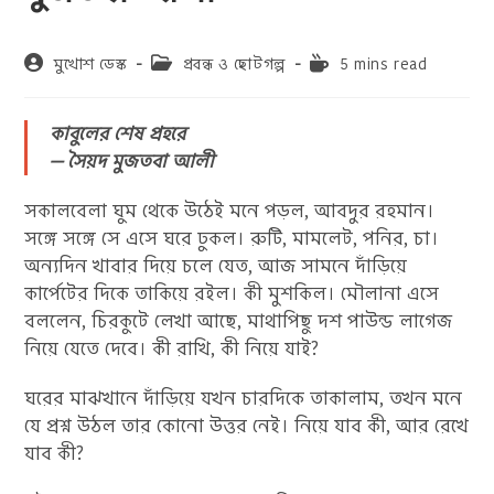
Post
Post
Reading
মুখোশ ডেস্ক
প্রবন্ধ ও ছোটগল্প
5 mins read
author:
category:
time:
কাবুলের শেষ প্রহরে
— সৈয়দ মুজতবা আলী
সকালবেলা ঘুম থেকে উঠেই মনে পড়ল, আবদুর রহমান।
সঙ্গে সঙ্গে সে এসে ঘরে ঢুকল। রুটি, মামলেট, পনির, চা।
অন্যদিন খাবার দিয়ে চলে যেত, আজ সামনে দাঁড়িয়ে
কার্পেটের দিকে তাকিয়ে রইল। কী মুশকিল। মৌলানা এসে
বললেন, চিরকুটে লেখা আছে, মাথাপিছু দশ পাউন্ড লাগেজ
নিয়ে যেতে দেবে। কী রাখি, কী নিয়ে যাই?
ঘরের মাঝখানে দাঁড়িয়ে যখন চারদিকে তাকালাম, তখন মনে
যে প্রশ্ন উঠল তার কোনো উত্তর নেই। নিয়ে যাব কী, আর রেখে
যাব কী?