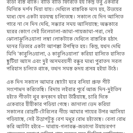
বড়ো ব্যস্ত থাকে। বাড়ি বাড়ি ফিরিতে হয় কিন্তু তবু একবার
মিনিকে দর্শন দিয়া যায়। দেখিলে বাস্তবিক মনে হয়, উভয়ের
মধ্যে যেন একটা ষড়যন্ত্র চলিতেছে। সকালে যে দিন আসিতে
পারে না সে দিন দেখি, সন্ধ্যার সময় আসিয়াছে; অন্ধকারে
ঘরের কোণে সেই ঢিলেঢালা-জামা-পায়জামা-পরা, সেই
ঝোলাঝুলিওয়ালা লম্বা লোকটাকে দেখিলে বাস্তবিক হঠাৎ
মনের ভিতরে একটা আশঙ্কা উপস্থিত হয়। কিন্তু, যখন দেখি
মিনি ‘কাবুলিওয়ালা, ও কাবুলিওয়ালা’ করিয়া হাসিতে হাসিতে
ছুটিয়া আসে এবং দুই অসমবয়সী বন্ধুর মধ্যে পুরাতন সরল
পরিহাস চলিতে থাকে, তখন সমস্ত হৃদয় প্রসন্ন হইয়া উঠে।
এক দিন সকালে আমার ছোটো ঘরে বসিয়া প্রুফ শীট
সংশোধন করিতেছি। বিদায় লইবার পূর্বে আজ দিন-দুইতিন
হইতে শীতটা খুব কন্‌কনে হইয়া উঠিয়াছে, চারি দিকে
একেবারে হীহীকার পড়িয়া গেছে। জানালা ভেদ করিয়া
সকালের রোদ্ৰটি-টেবিলের নীচে আমার পায়ের উপর আসিয়া
পড়িয়াছে, সেই উত্তাপটুকু বেশ মধুর বোধ হইতেছে। বেলা বোধ
করি আটটা হইবে— মাথায়-গলাবন্ধ-জড়ানো উষাচরগণ