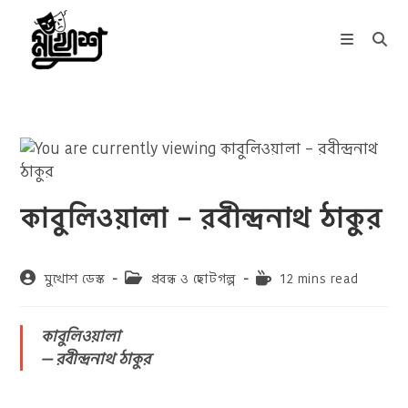
Skip
to
content
কাবুলিওয়ালা – রবীন্দ্রনাথ ঠাকুর
Post
Post
Reading
মুখোশ ডেস্ক
প্রবন্ধ ও ছোটগল্প
12 mins read
author:
category:
time:
কাবুলিওয়ালা
— রবীন্দ্রনাথ ঠাকুর