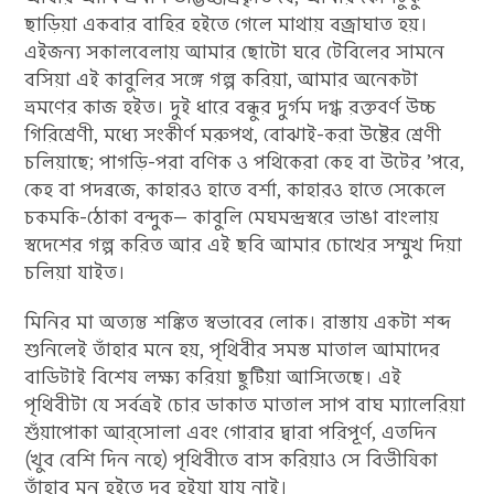
ছাড়িয়া একবার বাহির হইতে গেলে মাথায় বজ্রাঘাত হয়।
এইজন্য সকালবেলায় আমার ছোটো ঘরে টেবিলের সামনে
বসিয়া এই কাবুলির সঙ্গে গল্প করিয়া, আমার অনেকটা
ভ্রমণের কাজ হইত। দুই ধারে বন্ধুর দুর্গম দগ্ধ রক্তবর্ণ উচ্চ
গিরিশ্ৰেণী, মধ্যে সংকীর্ণ মরুপথ, বোঝাই-করা উষ্টের শ্রেণী
চলিয়াছে; পাগড়ি-পরা বণিক ও পথিকেরা কেহ বা উটের ’পরে,
কেহ বা পদব্রজে, কাহারও হাতে বর্শা, কাহারও হাতে সেকেলে
চকমকি-ঠোকা বন্দুক— কাবুলি মেঘমন্দ্রস্বরে ভাঙা বাংলায়
স্বদেশের গল্প করিত আর এই ছবি আমার চোখের সম্মুখ দিয়া
চলিয়া যাইত।
মিনির মা অত্যন্ত শঙ্কিত স্বভাবের লোক। রাস্তায় একটা শব্দ
শুনিলেই তাঁহার মনে হয়, পৃথিবীর সমস্ত মাতাল আমাদের
বাডিটাই বিশেষ লক্ষ্য করিয়া ছুটিয়া আসিতেছে। এই
পৃথিবীটা যে সর্বত্রই চোর ডাকাত মাতাল সাপ বাঘ ম্যালেরিয়া
শুঁয়াপোকা আর্‌সোলা এবং গোরার দ্বারা পরিপূর্ণ, এতদিন
(খুব বেশি দিন নহে) পৃথিবীতে বাস করিয়াও সে বিভীষিকা
তাঁহার মন হইতে দূর হইয়া যায় নাই।