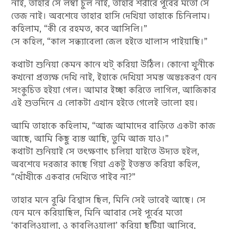
নাই, তাহার সে লম্বা চুল নাই, তাহার শরীরে পূর্বের মতো সে
তেজ নাই। অবশেষে তাহার হাসি দেখিয়া তাহাকে চিনিলাম।
কহিলাম, “কী রে রহমত, কবে আসিলি।”
সে কহিল, “কাল সন্ধ্যাবেলা জেল হইতে খালাস পাইয়াছি।”
কথাটা শুনিয়া কেমন কানে খট্‌ করিয়া উঠিল। কোনো খুনীকে
কখনো প্রত্যক্ষ দেখি নাই, ইহাকে দেখিয়া সমস্ত অন্তঃকরণ যেন
সংকুচিত হইয়া গেল। আমার ইচ্ছা করিতে লাগিল, আজিকার
এই শুভদিনে এ লোকটা এখান হইতে গেলেই ভালো হয়।
আমি তাহাকে কহিলাম, “আজ আমাদের বাড়িতে একটা কাজ
আছে, আমি কিছু ব্যস্ত আছি, তুমি আজ যাও।”
কথাটা শুনিয়াই সে তৎক্ষণাৎ চলিয়া যাইতে উদ্যত হইল,
অবশেষে দরজার কাছে গিয়া একটু ইতস্তত করিয়া কহিল,
“খোঁখীকে একবার দেখিতে পাইব না?”
তাহার মনে বুঝি বিশ্বাস ছিল, মিনি সেই ভাবেই আছে। সে
যেন মনে করিয়াছিল, মিনি আবার সেই পূর্বের মতো
‘কাবুলিওয়ালা, ও কাবুলিওয়ালা’ করিয়া ছুটিয়া আসিবে,