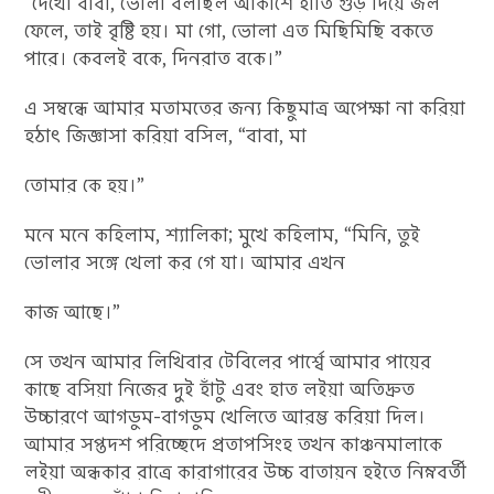
“দেখো বাবা, ভোলা বলছিল আকাশে হাতি গুঁড় দিয়ে জল
ফেলে, তাই বৃষ্টি হয়। মা গো, ভোলা এত মিছিমিছি বকতে
পারে। কেবলই বকে, দিনরাত বকে।”
এ সম্বন্ধে আমার মতামতের জন্য কিছুমাত্র অপেক্ষা না করিয়া
হঠাৎ জিজ্ঞাসা করিয়া বসিল, “বাবা, মা
তোমার কে হয়।”
মনে মনে কহিলাম, শ্যালিকা; মুখে কহিলাম, “মিনি, তুই
ভোলার সঙ্গে খেলা কর গে যা। আমার এখন
কাজ আছে।”
সে তখন আমার লিখিবার টেবিলের পার্শ্বে আমার পায়ের
কাছে বসিয়া নিজের দুই হাঁটু এবং হাত লইয়া অতিদ্রুত
উচ্চারণে আগডুম-বাগডুম খেলিতে আরম্ভ করিয়া দিল।
আমার সপ্তদশ পরিচ্ছেদে প্রতাপসিংহ তখন কাঞ্চনমালাকে
লইয়া অন্ধকার রাত্রে কারাগারের উচ্চ বাতায়ন হইতে নিম্নবর্তী