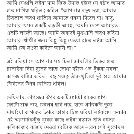
আমি সেগুলি লইয়া দাম দিতে উদ্যত হইলে সে হঠাৎ আমার
হাত চাপিয়া ধরিল ; কহিল, “আপনার বহুৎ দয়া, আমার
চিরকাল স্মরণ থাকিবে আমাকে পয়সা দিবেন না। বাবু,
তোমার যেমন একটি লড়কী আছে, তেমনি দেশে আমারও
একটি লড়কী আছে। আমি তাহারই মুখখানি স্মরণ করিয়া
তোমার খোঁখীর জন্য কিছু কিছু মেওয়া হাতে লইয়া আসি,
আমি তো সওদা করিতে আসি না।”
এই বলিয়া সে আপনার মস্ত ঢিলা জামাটার ভিতর হাত
চালাইয়া দিয়া বুকের কাছে কোথা হইতে এক-টুকরা ময়লা
কাগজ বাহির করিল। বহু সযত্নে ভাঁজ খুলিয়া দুই হস্তে আমার
টেবিলের উপর মেলিয়া ধরিল।
দেখিলাম, কাগজের উপর একটি ছোটো হাতের ছাপ।
ফোটোগ্রাফ নহে, তেলের ছবি নহে, হাতে খানিকটা ভুষা
মাখাইয়া কাগজের উপরে তাহার চিহ্ন ধরিয়া লইয়াছে। কন্যার
এই স্মরণচিহ্নটুকু বুকের কাছে লইয়া রহমত প্রতি বৎসর
কলিকাতার রাস্তায় মেওয়া বেচিতে আসে—যেন সেই সুকোমল