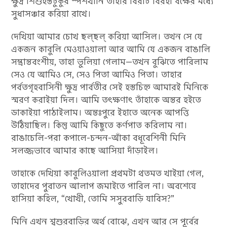
ক্ষুদ্র শিশুহস্তটুকুর স্পর্শখানি তাহার বিরাট বিরহী বক্ষের মধ্যে
সুধাসঞ্চার করিয়া রাখে।
দেখিয়া আমার চোখ ছল্‌ছল্‌ করিয়া আসিল। তখন সে যে
একজন কাবুলি মেওয়াওয়ালা আর আমি যে একজন বাঙালি
সম্ভ্রান্তবংশীয়, তাহা ভুলিয়া গেলাম—তখন বুঝিতে পারিলাম
সেও যে আমিও সে, সেও পিতা আমিও পিতা। তাহার
পর্বতগৃহবাসিনী ক্ষুদ্র পার্বতীর সেই হস্তচিহ্ন আমারই মিনিকে
স্মরণ করাইয়া দিল। আমি তৎক্ষণাৎ তাঁহাকে অন্তর হইতে
ডাকাইয়া পাঠাইলাম। অন্তঃপুরে ইহাতে অনেক আপত্তি
উঠিয়াছিল। কিন্তু আমি কিছুতে কর্ণপাত করিলাম না।
রাঙাচেলি-পরা কপালে-চন্দন-আঁকা বধূবেশিনী মিনি
সলজ্জভাবে আমার কাছে আসিয়া দাঁড়াইল।
তাহাকে দেখিয়া কাবুলিওয়ালা প্রথমটা থতমত খাইয়া গেল,
তাহাদের পুরাতন আলাপ জমাইতে পারিল না। অবশেষে
হাসিয়া কহিল, “খোখী, তোমি সসুরবাড়ি যাবিস?”
মিনি এখন শ্বশুরবাড়ির অর্থ বোঝে, এখন আর সে পূর্বের