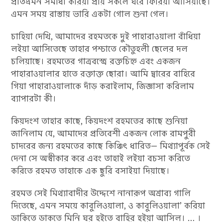
প্রাতভ্রমন সমাধা করিয়া প্রায় সকলে ঘরে ফিরিয়া আসিয়াছে।
এমন সময় রাস্তায় ভারি একটা গোল শুনা গেল।
চাহিয়া দেখি, আমাদের রহমতকে দুই পাহারাওয়ালা বাঁধিয়া
লইয়া আসিতেছে তাহার পশ্চাতে কৌতুহলী ছেলের দল
চলিয়াছে। রহমতের গাত্রবস্ত্রে রক্তচিহ্ন এবং একজন
পাহারাওয়ালার হাতে রক্তাক্ত ছোরা। আমি দ্বারের বাহিরে
গিয়া পাহারাওয়ালাকে দাঁড় করাইলাম, জিজ্ঞাসা করিলাম
ব্যাপারটা কী।
কিয়দংশ তাহার কাছে, কিয়দংশ রহমতের কাছে শুনিয়া
জানিলাম যে, আমাদের প্রতিবেশী একজন লোক রামপুরী
চাদরের জন্য রহমতের কাছে কিঞ্চিৎ ধারিত— মিথ্যাপূর্বক সেই
দেনা সে অস্বীকার করে এবং তাহাই লইয়া বচসা করিতে
করিতে রহমত তাহাকে এক ছুরি বসাইয়া দিয়াছে।
রহমত সেই মিথ্যাবাদীর উদ্দেশে নানারূপ অশ্রাব্য গালি
দিতেছে, এমন সময়ে কাবুলিওয়ালা, ও কাবুলিওয়ালা’ করিয়া
ডাকিতে ডাকতে মিনি ঘর হইতে বাহির হইয়া আসিল। … ।