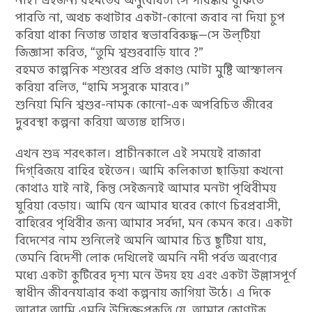
নাই। এইজন্য রহমতের অনুবোধটা সে পরিষ্কার বুঝিতে
পারতি না, অথচ কথাটার একটা-কোনো জবাব না দিয়া চুপ
করিয়া থাকা নিতান্ত তাহার স্বভাববিরুদ্ধ—সে উল্‌টিয়া
জিজ্ঞাসা করিত, “তুমি শ্বশুরবাড়ি যাবে ?”
রহমত কাল্পনিক শশুরের প্রতি প্রকাণ্ড মোটা মুষ্টি আস্ফালন
করিয়া বলিত, “হামি সসুরকে মারবে।”
শুনিয়া মিনি শ্বশুর-নামক কোনো-এক অপরিচিত জীবের
দুরবস্থা কল্পনা করিয়া অত্যন্ত হাসিত।
এখন শুভ্র শরৎকাল। প্রাচীনকালে এই সময়েই রাজারা
দিগ্‌বিজয়ে বাহির হইতেন। আমি কলিকাতা ছাড়িয়া কখনো
কোথাও যাই নাই, কিন্তু সেইজন্যই আমার মনটা পৃথিবীময়
ঘুরিয়া বেড়ায়। আমি যেন আমার ঘরের কোণে চিরপ্রবাসী,
বাহিরের পৃথিবীর জন্য আমার সর্বদা, মন কেমন করে। একটা
বিদেশের নাম শুনিলেই অমনি আমার চিত্ত ছুটিয়া যায়,
তেমনি বিদেশী লোক দেখিলেই অমনি নদী পর্বত অরণ্যের
মধ্যে একটা কুটিরের দৃশ্য মনে উদয় হয় এবং একটা উল্লাসপূর্ণ
স্বাধীন জীবনযাত্রার কথা কল্পনায় জাগিয়া উঠে। এ দিকে
আবার আমি এমনি উদ্ভিজ্জপ্রকৃতি যে, আমার কোণটুকু