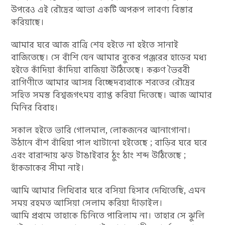
উপরেও এই রৌদ্রের আভা একটি অপরূপ লাবণ্য বিস্তার
করিয়াছে।
আমার ঘরে আজ রাত্রি শেষ হইতে না হইতে সানাই
বাজিতেছে। সে বাঁশি যেন আমার বুকের পঞ্জরের হাড়ের মধ্য
হইতে কাঁদিয়া কাঁদিয়া বাজিয়া উঠিতেছে। করুণ ভৈরবী
রাগিণীতে আমার আসন্ন বিচ্ছেদব্যথাকে শরতের রৌদ্রের
সহিত সমস্ত বিশ্বজগৎময় ব্যাপ্ত করিয়া দিতেছে। আজ আমার
মিনির বিবাহ।
সকাল হইতে ভারি গোলমাল, লোকজনের আনাগোনা।
উঠানে বাঁশ বাঁধিয়া পাল খাটানো হইতেছে ; বাড়ির ঘরে ঘরে
এবং বারান্দায় ঝড় টাঙাইবার ঠুং ঠাং শব্দ উঠিতেছে ;
হাঁকডাকের সীমা নাই।
আমি আমার লিখিবার ঘরে বসিয়া হিসাব দেখিতেছি, এমন
সময় রহমত আসিয়া সেলাম করিয়া দাঁড়াইল।
আমি প্রথমে তাহাকে চিনিতে পারিলাম না। তাহার সে ঝুলি