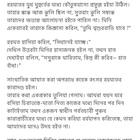
রহমতের মুখ মুহুর্তের মধ্যে কৌতুকহাস্যে প্রফুল্ল হইয়া উঠিল।
তাহার স্কন্ধে আজ ঝুলি ছিল না, সুতরাং ঝুলি সম্বন্ধে
তাহাদের অভ্যন্ত আলোচনা হইতে পারিল না। মিনি
একেবারেই তাহাকে জিজ্ঞাসা করিল, “তুমি শ্বশুরবাড়ি যাবে ?”
রহমত হাসিয়া কহিল, “সিখানেই যাচ্ছে।”
দেখিল উত্তরটা মিনির হাস্যজনক হইল না, তখন হাত
দেখাইয়া বলিল, “সসুরাকে মারিতাম, কিন্তু কী করিব— হাত
বাঁধা।”
সাংঘাতিক আঘাত করা অপরাধে কয়েক বৎসর রহমতের
কারাদণ্ড হইল।
তাহার কথা একপ্রকার ভুলিয়া গেলাম। আমরা যখন ঘরে
বসিয়া চিরাভ্যস্ত-মতো নিত্য কাজের মধ্যে দিনের পর দিন
কাটাইতাম তখন একজন স্বাধীন পর্বতচারী পুরুষ
কারাপ্রাচীরের মধ্যে যে কেমন করিয়া বর্ষযাপন করিতেছে, তাহা
আমাদের মনেও উদয় হইত না।