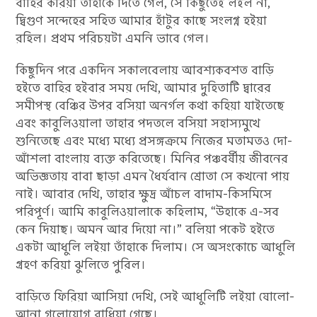
বাহির করিয়া তাহাকে দিতে গেল, সে কিছুতেই লইল না,
দ্বিগুণ সন্দেহের সহিত আমার হাঁটুর কাছে সংলগ্ন হইয়া
রহিল। প্রথম পরিচয়টা এমনি ভাবে গেল।
কিছুদিন পরে একদিন সকালবেলায় আবশ্যকবশত বাড়ি
হইতে বাহির হইবার সময় দেখি, আমার দুহিতাটি দ্বারের
সমীপস্থ বেঞ্চির উপর বসিয়া অনর্গল কথা কহিয়া যাইতেছে
এবং কাবুলিওয়ালা তাহার পদতলে বসিয়া সহাস্যমুখে
শুনিতেছে এবং মধ্যে মধ্যে প্রসঙ্গক্রমে নিজের মতামতও দো-
আঁশলা বাংলায় ব্যক্ত করিতেছে। মিনির পঞ্চবর্ষীয় জীবনের
অভিজ্ঞতায় বাবা ছাড়া এমন ধৈর্যবান শ্রোতা সে কখনো পায়
নাই। আবার দেখি, তাহার ক্ষুদ্র আঁচল বাদাম-কিসমিসে
পরিপূর্ণ। আমি কাবুলিওয়ালাকে কহিলাম, “উহাকে এ-সব
কেন দিয়াছ। অমন আর দিয়ো না।” বলিয়া পকেট হইতে
একটা আধুলি লইয়া তাঁহাকে দিলাম। সে অসংকোচে আধুলি
গ্রহণ করিয়া ঝুলিতে পুরিল।
বাড়িতে ফিরিয়া আসিয়া দেখি, সেই আধুলিটি লইয়া ষোলো-
আনা গলোযোগ বাধিয়া গেছে।