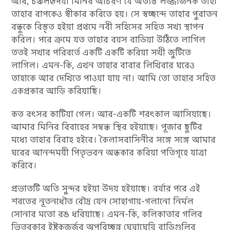
আর, চঞ্চলহৃদয়া মিনির আচরণ যে অত্যন্ত লজ্জাজনক তাহা
তাহার বাপকেও স্বীকার করিতে হয়। সে স্বচ্ছন্দে তাহার পুরাতন
বন্ধুকে বিস্তৃত হইয়া প্রথমে নবী সহিসের সহিত সখ্য স্থাপন
করিল। পরে ক্রমে যত তাহার বয়স বাডিয়া উঠিতে লাগিল
ততই সখার পরিবর্তে একটি একটি করিয়া সখী জুটিতে
লাগিল। এমন-কি, এখন তাহার বাবার লিখিবার ঘরেও
তাহাকে আর দেখিতে পাওয়া যায় না। আমি তো তাহার সহিত
একপ্রকার আড়ি করিয়াছি।
কত বৎসর কাটিয়া গেল। আর-একটি শরৎকাল আসিয়াছে।
আমার মিনির বিবাহের সম্বন্ধ স্থির হইয়াছে। পূজার ছুটির
মধ্যে তাহার বিবাহ হইবে। কৈলাসবাসিনীর সঙ্গে সঙ্গে আমার
ঘরের আনন্দময়ী পিতৃভবন অন্ধকার করিয়া পতিগৃহে যাত্রা
করিবে।
প্রভাতটি অতি সুন্দর হইয়া উদয় হইয়াছে। বর্ষার পরে এই
শরতের নূতনধৌত রৌদ্র যেন সোহাগায়-গলানো নির্মল
সোনার মতো রঙ ধরিয়াছে। এমন-কি, কলিকাতার গলির
ভিতরকার ইষ্টকজর্জর অপরিচ্ছন্ন ঘেষাঘেষি বাড়িগুলির