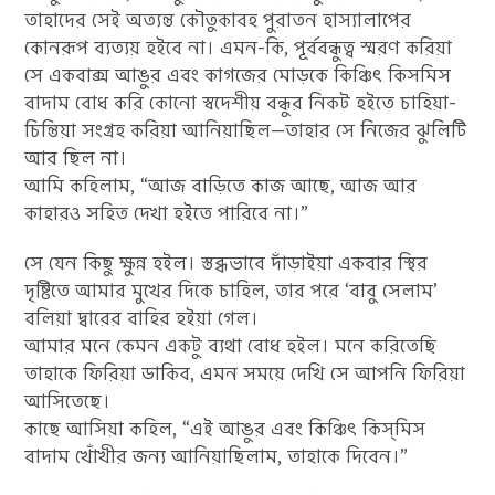
তাহাদের সেই অত্যন্ত কৌতুকাবহ পুরাতন হাস্যালাপের
কোনরূপ ব্যত্যয় হইবে না। এমন-কি, পূর্ববন্ধুত্ব স্মরণ করিয়া
সে একবাক্স আঙুর এবং কাগজের মোড়কে কিঞ্চিৎ কিসমিস
বাদাম বোধ করি কোনো স্বদেশীয় বন্ধুর নিকট হইতে চাহিয়া-
চিন্তিয়া সংগ্রহ করিয়া আনিয়াছিল—তাহার সে নিজের ঝুলিটি
আর ছিল না।
আমি কহিলাম, “আজ বাড়িতে কাজ আছে, আজ আর
কাহারও সহিত দেখা হইতে পারিবে না।”
সে যেন কিছু ক্ষুন্ন হইল। স্তব্ধভাবে দাঁড়াইয়া একবার স্থির
দৃষ্টিতে আমার মুখের দিকে চাহিল, তার পরে ‘বাবু সেলাম’
বলিয়া দ্বারের বাহির হইয়া গেল।
আমার মনে কেমন একটু ব্যথা বোধ হইল। মনে করিতেছি
তাহাকে ফিরিয়া ডাকিব, এমন সময়ে দেখি সে আপনি ফিরিয়া
আসিতেছে।
কাছে আসিয়া কহিল, “এই আঙুর এবং কিঞ্চিৎ কিস্‌মিস
বাদাম খোঁখীর জন্য আনিয়াছিলাম, তাহাকে দিবেন।”