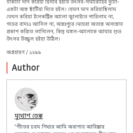
টাকাটা দান করিয়া হিসাব হইতে উৎসব-সমারোহের দুটো-
একটা অঙ্গ ছাঁটিয়া দিতে হইল। যেমন মনে করিয়াছিলাম
তেমন করিয়া ইলেকট্রিক আলো জ্বালাইতে পারিলাম না,
গড়ের বাদ্যও আসিল না, অন্তঃপুরে মেয়েরা অত্যন্ত অসন্তোষ
প্রকাশ করিতে লাগিলেন, কিন্তু মঙ্গল-আলোকে আমার শুভ
উৎসব উজ্জ্বল হইয়া উঠিল।
অগ্রহায়ণ / ১২৯৯
Author
মুখোশ ডেস্ক
"শীতের চরম শিখরে আমি অবশেষে আবিষ্কার