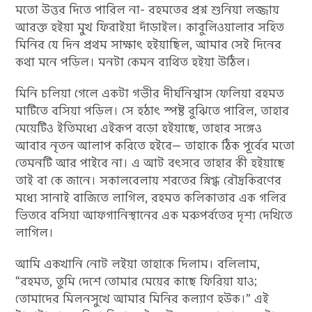
মতো উত্তর দিতে পারিল না- রহমতের প্রশ্ন শুনিয়া লজ্জায়
আরক্ত হইয়া মুখ ফিরাইয়া দাঁড়াইল। কাবুলিওয়ালার সহিত
মিনির যে দিন প্রথম সাক্ষাৎ হইয়াছিল, আমার সেই দিনের
কথা মনে পড়িল। মনটা কেমন ব্যথিত হইয়া উঠিল।
মিনি চলিয়া গেলে একটা গভীর দীর্ঘনিশ্বাস ফেলিয়া রহমত
মাটিতে বসিয়া পড়িল। সে হঠাৎ স্পষ্ট বুঝিতে পারিল, তাহার
মেয়েটিও ইতিমধ্যে এইরূপ বড়ো হইয়াছে, তাহার সঙ্গেও
আবার নৃতন আলাপ করিতে হইবে— তাহাকে ঠিক পূর্বের মতো
তেমনটি আর পাইবে না। এ আট বৎসরে তাহার কী হইয়াছে
তাই বা কে জানে। সকালবেলায় শরতের স্নিগ্ধ রৌদ্রকিরণের
মধ্যে সানাই বাজিতে লাগিল, রহমত কলিকাতার এক গলির
ভিতরে বসিয়া আফগানিস্থানের এক মরুপর্বতের দৃশ্য দেখিতে
লাগিল।
আমি একখানি নোট লইয়া তাহাকে দিলাম। বলিলাম,
“রহমত, তুমি দেশে তোমার মেয়ের কাছে ফিরিয়া যাও;
তোমাদের মিলনসুখে আমার মিনির কল্যাণ হউক।” এই