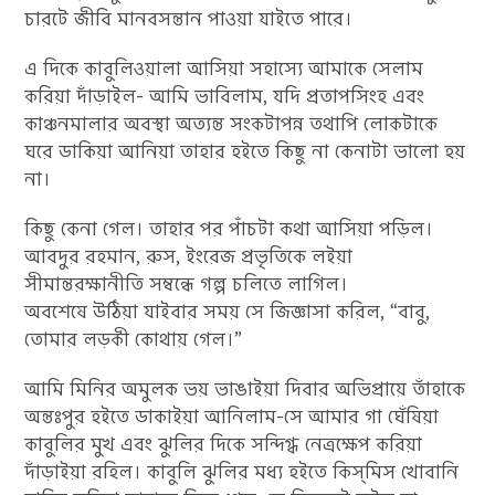
চারটে জীবি মানবসন্তান পাওয়া যাইতে পারে।
এ দিকে কাবুলিওয়ালা আসিয়া সহাস্যে আমাকে সেলাম
করিয়া দাঁড়াইল- আমি ভাবিলাম, যদি প্রতাপসিংহ এবং
কাঞ্চনমালার অবস্থা অত্যন্ত সংকটাপন্ন তথাপি লোকটাকে
ঘরে ডাকিয়া আনিয়া তাহার হইতে কিছু না কেনাটা ভালো হয়
না।
কিছু কেনা গেল। তাহার পর পাঁচটা কথা আসিয়া পড়িল।
আবদুর রহমান, রুস, ইংরেজ প্রভৃতিকে লইয়া
সীমান্তরক্ষানীতি সম্বন্ধে গল্প চলিতে লাগিল।
অবশেষে উঠিয়া যাইবার সময় সে জিজ্ঞাসা করিল, “বাবু,
তোমার লড়কী কোথায় গেল।”
আমি মিনির অমুলক ভয় ভাঙাইয়া দিবার অভিপ্রায়ে তাঁহাকে
অন্তঃপুর হইতে ডাকাইয়া আনিলাম-সে আমার গা ঘেঁষিয়া
কাবুলির মুখ এবং ঝুলির দিকে সন্দিগ্ধ নেত্ৰক্ষেপ করিয়া
দাঁড়াইয়া রহিল। কাবুলি ঝুলির মধ্য হইতে কিস্‌মিস খোবানি