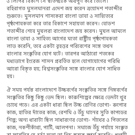
ও লিপির বিকাশ সে স্বাতন্ত্র্যকে অর্থপূর্ণ করে তোলে।
বহিরাগত মুসলমানরা এদেশ জয় করেন ত্রয়োদশ শতাব্দীর
শুরুতে। মুসলমান শাসকেরা বাংলা ভাষা ও সাহিত্যের
পৃষ্ঠপোষকতা করে তার বিকাশে সহায়তা করেন। ষোড়শ
শতাব্দীর শেষে মুঘলরা বাংলাদেশ জয় করেন। মুঘল আমলে
বাংলা ভাষা ও সাহিত্য আগের মতো রাষ্ট্রীয় পৃষ্ঠপোষকতা
লাভ করেনি, তবে একটা বৃহত্তর পরিবেশের সঙ্গে তখন
বাংলার সংস্কৃতির যোগ ঘটে। তারপর আঠারো শতকের
মধ্যভাগে ইংরেজ শাসন প্রবর্তিত হলে যোগাযোগের পরিধি
আরো বিস্তৃত হয়; বিশ্বসংস্কৃতির সঙ্গে বাংলার যোগ সাধিত
হয়।
ঐ সময় পর্যন্ত বাংলাদেশে উচ্চবর্গের সংস্কৃতির সঙ্গে নিম্নবর্গের
সংস্কৃতির কিছু কিছু ভেদ ছিল। কারুশিল্পের ক্ষেত্রে ভেদটা খুব
চোখে পড়ে। এর একটা ধারা ছিল উচ্চ শ্রেণির ভোগ্য- রুপোর
কাজ, হাতির দাঁতের কাজ, রেশমি ও উঁচু মানের সুতি কাপড়ের
শিল্প; অন্য ধারাটা ছিল সাধারণের ভোগ্য- শাঁখের ও পিতলের
কাজ, নকশীকাঁথা, পাটি, আলপনা। সমাজে উঁচু পর্যায়ে সংস্কৃত