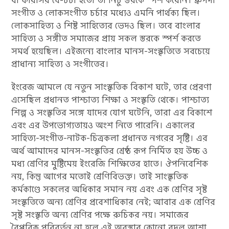
বা ফারসির যে-চর্চা হতো তা নিচু স্তরকে স্পর্শ করেনি। ধ্রুপদী
সংগীত ও লোকসংগীত চর্চার মধ্যেও এমনি পার্থক্য ছিল।
লোকসাহিত্য ও শিষ্ট সাহিত্যের ভেদও ছিল। তবে বাংলার
সাহিত্য ও সঙ্গীত সমাজের প্রায় সকল স্তরকে স্পর্শ করতে
সমর্থ হয়েছিল। এইজন্যে বাংলার মানস-সংস্কৃতিতে সবচেয়ে
প্রাধান্য সাহিত্য ও সংগীতের।
ইংরেজ আমলে যে নতুন সাংস্কৃতিক বিকাশ ঘটে, তার প্রেরণা
এসেছিল প্রধানত পাশ্চাত্য শিক্ষা ও সংস্কৃতি থেকে। পাশ্চাত্য
শিল্প ও সংস্কৃতির সঙ্গে যাদের যোগ ঘটেনি, তারা এর বিকাশে
এবং এর উপভোগ্যতায়ও অংশ নিতে পারেনি। একালের
সাহিত্য-সংগীত-নাটক-চিত্রকলা প্রধানত নগরের সৃষ্টি। এর
অর্থ আমাদের মানস-সংস্কৃতির শ্রেষ্ঠ রূপ নির্মিত হয় উচ্চ ও
মধ্য শ্রেণির মুষ্টিমেয় ইংরেজি শিক্ষিতের হাতে। ঔপনিবেশিক
নয়, কিন্তু আগের মতোই শ্রেণিবিভক্ত। তাই সাংস্কৃতিক
কর্মকাণ্ডে সকলের অধিকার সমান নয় এবং এক শ্রেণির সৃষ্ট
সংস্কৃতিতে অন্য শ্রেণির প্রবেশাধিকার নেই; আবার এক শ্রেণির
সৃষ্ট সংস্কৃতি অন্য শ্রেণির পক্ষে রুচিকর নয়। সমাজের
বৈপ্লবিক পরিবর্তন না হলে এই অবস্থার কোনো বদল আশা