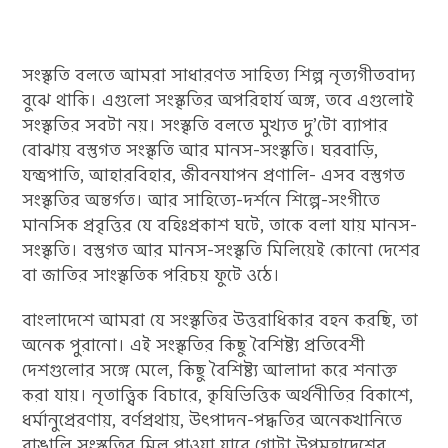
সংস্কৃতি বলতে আমরা সাধারণত সাহিত্য শিল্প নৃত্যগীতবাদ্য
বুঝে থাকি। এগুলো সংস্কৃতির অপরিহার্য অঙ্গ, তবে এগুলোই
সংস্কৃতির সবটা নয়। সংস্কৃতি বলতে মুখ্যত দু’টো ব্যাপার
বোঝায় বস্তুগত সংস্কৃতি আর মানস-সংস্কৃতি। ঘরবাড়ি,
যন্ত্রপাতি, আহারবিহার, জীবনযাপন প্রণালি- এসব বস্তুগত
সংস্কৃতির অন্তর্গত। আর সাহিত্যে-দর্শনে শিল্পে-সংগীতে
মানসিক প্রবৃত্তির যে বহিঃপ্রকাশ ঘটে, তাকে বলা যায় মানস-
সংস্কৃতি। বস্তুগত আর মানস-সংস্কৃতি মিলিয়েই কোনো দেশের
বা জাতির সাংস্কৃতিক পরিচয় ফুটে ওঠে।
বাংলাদেশে আমরা যে সংস্কৃতির উত্তরাধিকার বহন করছি, তা
অনেক পুরানো। এই সংস্কৃতির কিছু বৈশিষ্ট্য প্রতিবেশী
দেশগুলোর সঙ্গে মেলে, কিছু বৈশিষ্ট্য আলাদা করে শনাক্ত
করা যায়। নৃতাত্ত্বিক বিচারে, কৃষিভিত্তিক অর্থনীতির বিকাশে,
ধর্মানুপ্রেরণায়, বর্ণপ্রথায়, উৎপাদন-পদ্ধতির অনেকখানিতে
বাঙালি সংস্কৃতির মিল পাওয়া যাবে গোটা উপমহাদেশের