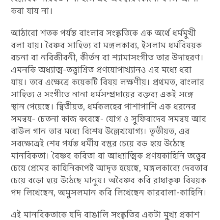
করা যায় না।
আঠারো শতক পর্যন্ত বাংলার সংস্কৃতিকে এক অর্থে ধর্মমুখী
বলা যায়। বৈষ্ণব সাহিত্য বা মঙ্গলকাব্য, ইসলাম ধর্মবিষয়ক
রচনা বা নবিজীবনী, কীর্তন বা শ্যামাসংগীত তার উদাহরণ।
এমনকি অধ্যাত্ম-তত্ত্বাশ্রিত প্রণয়োপাখ্যানও এর মধ্যে ধরা
যায়। তবে এক্ষেত্রে কয়েকটি বিষয় লক্ষণীয়। প্রথমত, বাংলার
সাহিত্য ও সংগীতে নানা ধর্মসম্প্রদায়ের বক্তব্য একই সঙ্গে
স্থান পেয়েছে। দ্বিতীয়ত, ধর্মকলহের পাশাপাশি এক ধরনের
সমন্বয়- চেতনা কাজ করেছে- যোগ ও সুফিবাদের সমন্বয় আর
বাউল গান তার মধ্যে বিশেষ উল্লেখযোগ্য। তৃতীয়ত, এর
সবক্ষেত্রেই শেষ পর্যন্ত ধর্মীয় বস্তুর চেয়ে বড় হয়ে উঠেছে
মানবিকতা। বৈষ্ণব কবিতা বা আধ্যাত্মিক প্রণয়কাহিনি তত্ত্বের
চেয়ে প্রেমের কাহিনিরূপেই আদৃত হয়েছে, মঙ্গলকাব্যে দেবতার
চেয়ে বড়ো হয়ে উঠেছে মানুষ। অবৈষ্ণব কবি রাধাকৃষ্ণ বিষয়ক
পদ লিখেছেন, অমুসলমান কবি লিখেছেন কারবালা-কাহিনি।
এই মানবিকতাকে যদি বাঙালি সংস্কৃতির একটা মুখ্য প্রকাশ