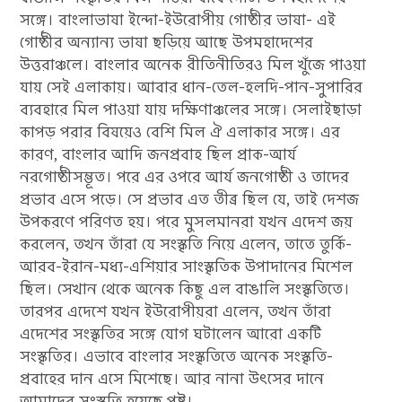
সঙ্গে। বাংলাভাষা ইন্দো-ইউরোপীয় গোষ্ঠীর ভাষা- এই
গোষ্ঠীর অন্যান্য ভাষা ছড়িয়ে আছে উপমহাদেশের
উত্তরাঞ্চলে। বাংলার অনেক রীতিনীতিরও মিল খুঁজে পাওয়া
যায় সেই এলাকায়। আবার ধান-তেল-হলদি-পান-সুপারির
ব্যবহারে মিল পাওয়া যায় দক্ষিণাঞ্চলের সঙ্গে। সেলাইছাড়া
কাপড় পরার বিষয়েও বেশি মিল ঐ এলাকার সঙ্গে। এর
কারণ, বাংলার আদি জনপ্রবাহ ছিল প্রাক-আর্য
নরগোষ্ঠীসম্ভূত। পরে এর ওপরে আর্য জনগোষ্ঠী ও তাদের
প্রভাব এসে পড়ে। সে প্রভাব এত তীব্র ছিল যে, তাই দেশজ
উপকরণে পরিণত হয়। পরে মুসলমানরা যখন এদেশ জয়
করলেন, তখন তাঁরা যে সংস্কৃতি নিয়ে এলেন, তাতে তুর্কি-
আরব-ইরান-মধ্য-এশিয়ার সাংস্কৃতিক উপাদানের মিশেল
ছিল। সেখান থেকে অনেক কিছু এল বাঙালি সংস্কৃতিতে।
তারপর এদেশে যখন ইউরোপীয়রা এলেন, তখন তাঁরা
এদেশের সংস্কৃতির সঙ্গে যোগ ঘটালেন আরো একটি
সংস্কৃতির। এভাবে বাংলার সংস্কৃতিতে অনেক সংস্কৃতি-
প্রবাহের দান এসে মিশেছে। আর নানা উৎসের দানে
আমাদের সংস্কৃতি হয়েছে পুষ্ট।