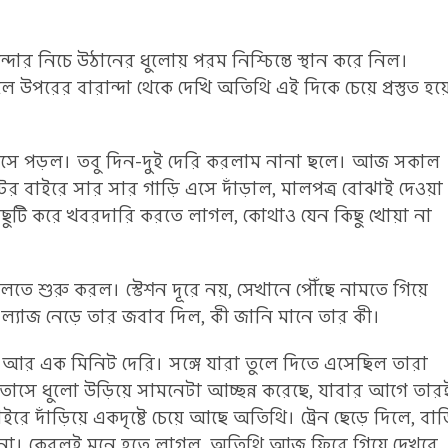
 নিচে উঠানের ধুলোয় পরম নিশ্চিন্তে স্থান করে নিল।
উপরের বারান্দা থেকে দেখি অতিথি এই দিকে চেয়ে প্রস্তুত হয়
 এসে পড়ল। তবু দিন-দুই দেরি করলাম নানা ছলে। আজ সকাল
গেটের বাইরে সার সার গাড়ি এসে দাঁড়াল, মালপত্র বোঝাই দেওয়া
ুটোছুটি করে খবরদারি করতে লাগল, কোথাও যেন কিছু খোয়া না
ে শুরু করল। স্টেশন দূরে নয়, সেখানে পৌঁছে নামতে গিয়ে
 ল্যাজ নেড়ে তার জবাব দিল, কী জানি মানে তার কী।
ে আর এক মিনিট দেরি। সঙ্গে যারা তুলে দিতে এসেছিল তারা
াসে ধুলো উড়িয়ে সামনেটা আচ্ছন্ন করেছে, যাবার আগে তার
রে দাঁড়িয়ে একদৃষ্টে চেয়ে আছে অতিথি। ট্রেন ছেড়ে দিলে, বাড়
াম না। কেবলই মনে হতে লাগল, অতিথি আজ ফিরে গিয়ে দেখবে