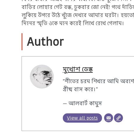
বাড়ির লোহার গেট বন্ধ, ঢুকবার জো নেই! পথে দাঁড়িয়
লুকিয়ে উপরে উঠে খুঁজে দেখবে আমার ঘরটা। হয়তো,
দিনের স্মৃতি ওকে মনে করেই লিখে রেখে গেলাম।
Author
মুখোশ ডেস্ক
"শীতের চরম শিখরে আমি অবশে
গ্রীষ্ম বাস করে।"
— আলবার্ট কামুস
View all posts