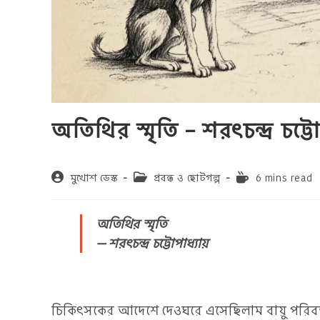
অতিথির স্মৃতি – শরৎচন্দ্র চট্ট
Post
Post
Reading
মুখোশ ডেস্ক
প্রবন্ধ ও ছোটগল্প
6 mins read
author:
category:
time:
অতিথির স্মৃতি
— শরৎচন্দ্র চট্টোপাধ্যায়
চিকিৎসকের আদেশে দেওঘরে এসেছিলাম বায়ু পরিবর্ত