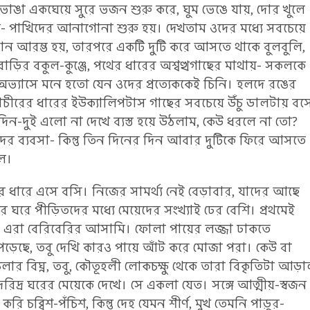
াঙা একঘেয়ে সুরে ভজন শুরু করে, ঘুম ভেঙে যায়, দোর খুলে
সে- পাখিদের আনাগোনা শুরু হয়। দেখতাম ওদের মধ্যে সবচেয়ে
ান আরম্ভ হয়, তারপরে একটি দুটি করে আসতে থাকে বুলবুলি,
বাড়ির বকুল-কুঞ্জে, পথের ধারের অশ্বত্থগাছের মাথায়- সকলকে
 অভ্যাসে মনে হতো যেন ওদের প্রত্যেককেই চিনি। হলদে রঙের
চীরের ধারের ইউক্যালিপটাস গাছের সবচেয়ে উঁচু ডালটায় বস
 দিন-দুই এলো না দেখে ব্যস্ত হয়ে উঠলাম, কেউ ধরলে না তো?
ের ব্যবসা- কিন্তু তিন দিনের দিন আবার দুটিকে ফিরে আসতে
েল।
ধারে এসে বসি। নিজের সামর্থ্য নেই বেড়াবার, যাদের আছে
্থের ঘরে পীড়িতদের মধ্যে মেয়েদের সংখ্যাই ঢের বেশি। প্রথমেই
 এরা বেরিবেরির আসামি। ফোলা পায়ের লজ্জা ঢাকতে
পড়েছে, তবু দেখি কারও পায়ে আঁট করে মোজা পরা। কেউ বা
 চলার বিঘ্ন, তবু, কৌতূহলী লোকচক্ষু থেকে তারা বিকৃতিটা আড়
্র ঘরের মেয়েকে দেখে। সে একলা যেত। সঙ্গে আত্মীয়-স্বজন
চব্বিশ-পঁচিশ, কিন্তু দেহ যেমন শীর্ণ, মুখ তেমনি পাড়ুর-