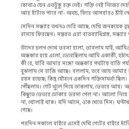
কোথাও যেন এতটুকু রক্ত নেই। শক্তি নেই নিজের দ
আর হাঁটতে পারে না- অথচ, ফিরে আসবারও ঠাঁই নেই?
সেদিন সন্ধ্যার তখনও দেরি আছে, দেখি জনকয়েক বৃদ্ধ ব
বাসায় ফিরছেন। সম্ভবত এরা বাতব্যাধিগ্রস্ত, সন্ধ্যার
তাঁদের চলন দেখে ভরসা হলো, ভাবলাম যাই, আমি
অন্ধকার হয়ে এলো, ভেবেছিলাম আমি একাকী, হঠাৎ
কী রে, যাবি আমার সঙ্গে? অন্ধকার পথটায় বাড়ি পর্য
বুঝলাম সে রাজি আছে। বললাম, তবে আয় আমার সঙ
বয়স হয়েছে; কিন্তু যৌবনে একদিন শক্তিসামর্থ্য ছিল
পৌঁছলাম। গেট খুলে দিয়ে ডাকলাম, ভেতরে আয়। আ
কিছুতে ভেতরে ঢোকার ভরসা পেল না। আলো নিয়ে চা
না, খোলাই থাক। যদি আসে, ওকে খেতে দিস। ঘণ্ট
গেছে।
পরদিন সকালে বাইরে এসেই দেখি গেটের বাইরে দ