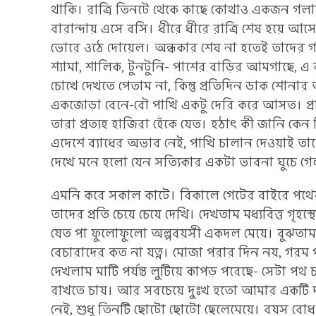
থাকি। রাত্রি তিনটে থেকে কাছে কোথাও একজন গলাভ
বারান্দায় এসে বসি। ধীরে ধীরে রাত্রি শেষ হয়ে আ
ভোরে ওঠে দোয়েল। অন্ধকার শেষ না হতেই তাদের গ
শ্যামা, শালিক, টুনটুনি- পাশের বাড়ির আমগাছে, এ 
চোখে দেখতে পেতাম না, কিন্তু প্রতিদিন ডাক শোনার
একজোড়া বেনে-বৌ পাখি একটু দেরি করে আসত। প্রা
তারা প্রত্যহ হাজিরা হেঁকে যেত। হঠাৎ কী জানি কেন
এদেশে ব্যাধের অভাব নেই, পাখি চালান দেওয়াই তাদ
দেখে মনে হলো যেন সত্যিকার একটা ভাবনা ঘুচে গ
এমনি করে সকাল কাটে। বিকালে গেটের বাইরে পথের 
তাদের প্রতি চেয়ে চেয়ে দেখি। দেখতাম মধ্যবিত্ত গৃহস
যেত পা ফুলোফুলো অল্পবয়সী একদল মেয়ে। বুঝতাম
বেচারাদের কত না যত্ন। মোজা পরার দিন নয়, গরম 
দেখলাম মাটি পর্যন্ত লুটিয়ে কাপড় পরেছে- সেটা পথ
রাখতে চায়। আর সবচেয়ে দুঃখ হতো আমার একটি দরিদ
নেই, শুধু তিনটি ছোটো ছোটো ছেলেমেয়ে। বয়স বোধ করি 