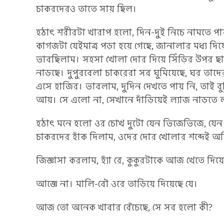
চাকরদেরও তাতে সায় ছিল।
হঠাৎ শরীরটা খারাপ হলো, দিন-দুই নিচে নামতে পা
কাগজটা যেইমাত্র পড়া হয়ে গেছে, জানালার মধ্য দিয়
ভাবছিলাম। সহসা খোলা দোর দিয়ে সিঁড়ির উপর ছায়া
নাড়ছে। দুপুরবেলা চাকরেরা সব ঘুমিয়েছে, ঘর তাদ
এসে হাজির। ভাবলাম, দুদিন দেখতে পায় নি, তাই
আয়। সে এলো না, সেখানে দাঁড়িয়েই ল্যাজ নাড়তে 
হঠাৎ মনে হলো ওর চোখ দুটো যেন ভিজেভিজে, যে
চাকরদের হাঁক দিলাম, ওদের দোর খোলার শব্দেই অ
জিজ্ঞাসা করলাম, হ্যাঁ রে, কুকুরটাকে আজ খেতে দিয়
আজ্ঞে না। মালি-বৌ ওরে তাড়িয়ে দিয়েছে যে।
আজ তো অনেক খাবার বেঁচেছে, সে সব হলো কী?