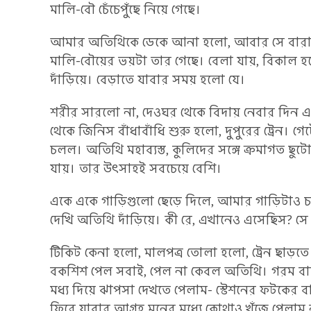
মালি-বৌ চেঁচেপুঁছে নিয়ে গেছে।
আমার অতিথিকে ডেকে আনা হলো, আবার সে বারান্দার
মালি-বৌয়ের ভয়টা তার গেছে। বেলা যায়, বিকাল হলে 
দাঁড়িয়ে। বেড়াতে যাবার সময় হলো যে।
শরীর সারলো না, দেওঘর থেকে বিদায় নেবার দিন
থেকে জিনিস বাঁধাবাঁধি শুরু হলো, দুপুরের ট্রেন। 
চলল। অতিথি মহাব্যস্ত, কুলিদের সঙ্গে ক্রমাগত ছ
যায়। তার উৎসাহই সবচেয়ে বেশি।
একে একে গাড়িগুলো ছেড়ে দিলে, আমার গাড়িটাও চলত
দেখি অতিথি দাঁড়িয়ে। কী রে, এখানেও এসেছিস? সে
টিকিট কেনা হলো, মালপত্র তোলা হলো, ট্রেন ছাড়ত
বকশিশ পেল সবাই, পেল না কেবল অতিথি। গরম বাত
মধ্য দিয়ে ঝাপসা দেখতে পেলাম- স্টেশনের ফটকের বাই
ফিরে যাবার আগ্রহ মনের মধ্যে কোথাও খুঁজে পেল