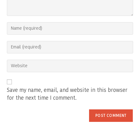
Enter
your
name
Enter
or
your
username
email
to
Enter
address
comment
your
to
website
comment
URL
(optional)
Save my name, email, and website in this browser
for the next time I comment.