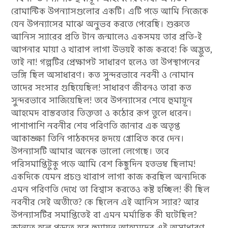
রোমান্টিক উপন্যাসগুলোর একটি। এটি পড়ে আমি নিজেকে
যেন উপন্যাসের মাঝে অনুভব করতে পেরেছি। শুরুতে
আনিস স্যারের প্রতি টান জন্মালেও একসময় তার প্রতি-ই
আপনার মায়া ও খারাপ লাগা উভয়ই কাজ করবে! কি অদ্ভুত,
তাই না! গল্পটির প্রেক্ষাপট সাধারণ হলেও তা উপস্থাপনের
ভঙ্গি ছিল অসাধারণ। কত সুন্দরভাবে নবনী ও নোমান
তাদের সংসার গুছিয়েছিল! সাধারণ জীবনও তারা কত
সুন্দরভাবে সাজিয়েছিল! তবে উপন্যাসের শেষে হুমায়ূন
আহমেদ বাস্তবতার তিক্ততা ও কঠোর রূপ তুলে ধরেন।
পাশাপাশি নবনীর শেষ পরিণতি জানার এক অতৃপ্ত
আকাঙ্ক্ষা তিনি পাঠকদের হৃদয়ে গ্রোথিত করে দেন।
উপন্যাসটি আমার অনেক ভালো লেগেছে। তবে
পরিসমাপ্তিটুকু পড়ে আমি বেশ কিছুদিন হতভম্ব ছিলাম!
একদিকে যেমন প্রচণ্ড খারাপ লাগা কাজ করছিল অন্যদিকে
এমন পরিণতি দেখে তা বিশ্বাস করতেও কষ্ট হচ্ছিল! কী ছিল
নবনীর সেই অতীতে? কে ছিলেন এই আনিস স্যার? আর
উপন্যাসটির সমাপ্তিতেই বা এমন মর্মান্তিক কী ঘটেছিল?
জানতে হলে পড়তে হবে হুমায়ূন আহমেদের এই অসাধারণ