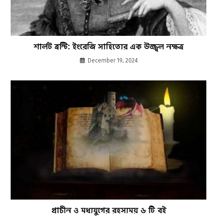
শার্লট ব্রন্টি: ইংরেজি সাহিত্যের এক উজ্জ্বল নক্ষত্র
December 19, 2024
প্রাচীন ও মধ্যযুগের রহস্যময় ৬ টি বই