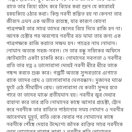
রাতে তার বিয়ে! হঠাৎ করে বিয়ের কথা শুনে যে কারোরই
হকচকিয়ে ওঠার কথা। কিন্তু নবনী স্তম্ভিত হয় না কেননা তার
জীবনে এমন এক অতীত রয়েছে, যার কারণে কোনো
পাত্রপক্ষই তার সাথে তাদের ছেলের বিয়ে দিতে রাজি হন না।
অনেক চেষ্টার পর অবশেষে নবনীর বড় মামা তার জন্য এক
পাত্রপক্ষকে রাজি করাতে সক্ষম হন। পাত্রের নাম নোমান।
নোমান অত্যন্ত সহজ-সরল। সে তার বন্ধু সফিকের অফিসে
ছোটখাটো একটা চাকরি করে। নোমানের সরলতা ও নবনীর
প্রতি তার যত্ন ও ভালোবাসা দেখেই নবনী ধীরে ধীরে তাকে
পছন্দ করতে শুরু করে। গল্পটি অত্যন্ত সুন্দরভাবে এগোতে
থাকে তাদের প্রেম ও ভালোবাসার মেলবন্ধনে। দুজনের মাঝে
ফুটে ওঠে সীমাহীন প্রেম। ভালোবাসা যে কতটা সুন্দর হতে
পারে তা তাদের মাঝে প্রতীয়মান হয়। নবনীর জ্বর দেখার
বাহানা করে তার প্রতি নোমানের কাছে আসার প্রচেষ্টা, ট্রেনে
করে নবনীকে তার বাড়িতে পাঠানোর সময় নোমান ও নবনীর
আবেগময় মুহূর্ত, বাড়ি থেকে ফেরার পর নোমানের কাছে
নবনীকে পৌঁছে দেয়ার উদ্দেশ্যে জনৈক ব্যক্তির সাথে নবনীকে
দেখে নোমানের খারাপ লাগা ও নবনীর প্রতি নোমানের