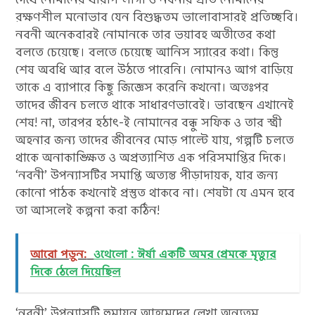
রক্ষণশীল মনোভাব যেন বিশুদ্ধতম ভালোবাসারই প্রতিচ্ছবি।
নবনী অনেকবারই নোমানকে তার ভয়াবহ অতীতের কথা
বলতে চেয়েছে। বলতে চেয়েছে আনিস স্যারের কথা। কিন্তু
শেষ অবধি আর বলে উঠতে পারেনি। নোমানও আগ বাড়িয়ে
তাকে এ ব্যাপারে কিছু জিজ্ঞেস করেনি কখনো। অতঃপর
তাদের জীবন চলতে থাকে সাধারণভাবেই। ভাবছেন এখানেই
শেষ! না, তারপর হঠাৎ-ই নোমানের বন্ধু সফিক ও তার স্ত্রী
অহনার জন্য তাদের জীবনের মোড় পাল্টে যায়, গল্পটি চলতে
থাকে অনাকাঙ্ক্ষিত ও অপ্রত্যাশিত এক পরিসমাপ্তির দিকে।
‘নবনী’ উপন্যাসটির সমাপ্তি অত্যন্ত পীড়াদায়ক, যার জন্য
কোনো পাঠক কখনোই প্রস্তুত থাকবে না। শেষটা যে এমন হবে
তা আসলেই কল্পনা করা কঠিন!
আরো পড়ুন:
ওথেলো : ঈর্ষা একটি অমর প্রেমকে মৃত্যুর
দিকে ঠেলে দিয়েছিল
‘নবনী’ উপন্যাসটি হুমায়ূন আহমেদের লেখা অন্যতম