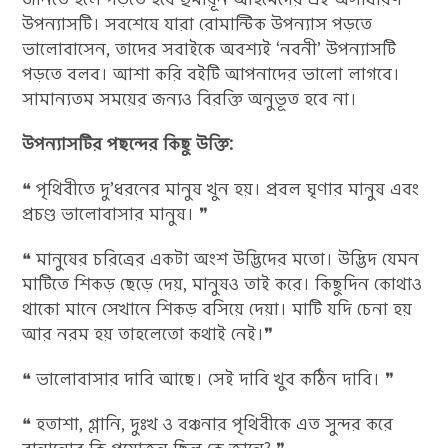
উপন্যাসটি। সবশেষে যারা রোমান্টিক উপন্যাস পড়তে
ভালোবাসেন, তাদের সবাইকে অবশ্যই ‘নবনী’ উপন্যাসটি
পড়তে বলব। আশা করি বইটি আপনাদের ভালো লাগবে।
সামান্যতম সময়ের জন্যও বিরক্তি অনুভূত হবে না।
উপন্যাসটির পছন্দের কিছু উক্তি:
❝ পৃথিবীতে দু’ধরনের মানুষ খুন হয়। প্রবল ঘৃণার মানুষ এবং
প্রচণ্ড ভালোবাসার মানুষ। ❞
❝ মানুষের চরিত্রের একটা অংশ উদ্ভিদের মতো। উদ্ভিদ যেমন
মাটিতে শিকড় ছেড়ে দেয়, মানুষও তাই করে। কিছুদিন কোথাও
থাকো মানে সেখানে শিকড় বসিয়ে দেয়া। মাটি যদি চেনা হয়
আর নরম হয় তাহলেতো কথাই নেই।❞
❝ ভালোবাসার দাবি আছে। সেই দাবি খুব কঠিন দাবি। ❞
❝ হতাশা, গ্লানি, দুঃখ ও বঞ্চনার পৃথিবীকে এত সুন্দর করে