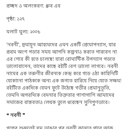
প্রচ্ছদ ও অলংকরণ: ধ্রুব এষ
পৃষ্ঠা: ১২৭
মলাট মূল্য: ২০০৳
‘নবনী’, হুমায়ূন আহমেদের এমন একটি প্রেমোপন্যাস, যার
প্রথম অংশ পড়ার সময় আপনি কল্পনাও করতে পারবেন না
এর শেষে কী হতে চলেছে! যারা রোমান্টিক উপন্যাস পড়তে
ভালোবাসেন, তাদের কাছে বইটি বেশ ভালো লাগবে। নবনী
নামের এক তরুণীর জীবনকে কেন্দ্র করে গড়ে ওঠা কাহিনিটি
যেকোনো পাঠককে অন্য এক জগতে হারিয়ে নিয়ে যেতে সক্ষম!
বইটিতে একদিকে যেমন ফুটে উঠেছে গভীর প্রেমানুভূতি,
তেমনি অপরদিকে বেদনার তিক্ততার পাশাপাশি আমাদের
সমাজের বাস্তবতাও লেখক তুলে ধরেছেন সুনিপুণভাবে।
❝ নবনী ❞
গল্পের শুরুতেই ঘুম ভাঙার পর নবনী জানতে পারে আজ