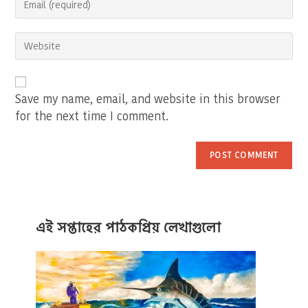
your
username
email
to
Enter
address
comment
your
to
website
comment
URL
(optional)
Save my name, email, and website in this browser
for the next time I comment.
এই সপ্তাহের পাঠকপ্রিয় লেখাগুলো