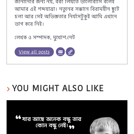
জানানোর জন্য নয়, বরং লিখতে ভালোবাসি বলেই
আমার এই শব্দযাত্রা। নতুনের সন্ধানে বিরামহীন ছুটে
চলা আর সেই অভিজ্ঞতার নির্যাসটুকুই আমি এখানে
ভাগ করে নিই।
লেখক ও সম্পাদক, মুখোশ.নেট
View all posts
YOU MIGHT ALSO LIKE