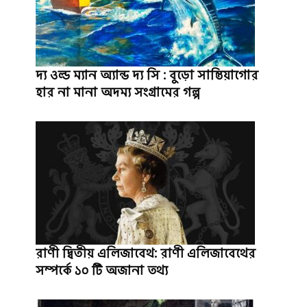
দ্য ওল্ড ম্যান অ্যান্ড দ্য সি : বুড়ো সান্তিয়াগোর
হার না মানা অদম্য সংগ্রামের গল্প
রাণী দ্বিতীয় এলিজাবেথ: রাণী এলিজাবেথের
সম্পর্কে ১০ টি অজানা তথ্য