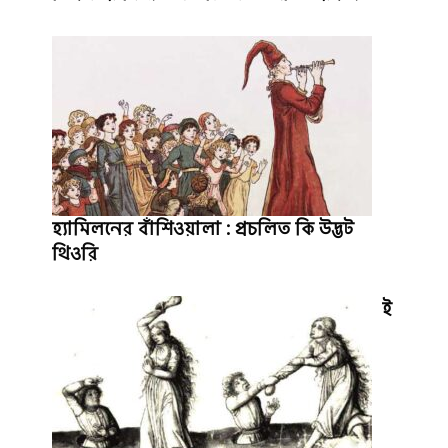
হ্যামিলনের বাঁশিওয়ালা : প্রচলিত কি উদ্ভট
থিওরি
ই