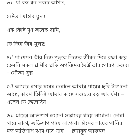
৩# মা বড় ধন সবচে আপন,
নেইকো যাহার তুল্য!
এক ফোঁট দুধ অনেক দামি,
কে দিবে তাঁর মূল্য!!
৪# মা যেমন তাঁর নিজ পুত্রকে নিজের জীবন দিয়ে রক্ষা করে
তেমনি সকল প্রাণীর প্রতি অপরিমেয় মৈত্রীভাব পোষণ করবে।
– গৌতম বুদ্ধ
৫# আমার বসার ঘরের দেয়ালে আমার মায়ের ছবি টাঙানো
আছে, কারণ তিনিই আমার কাছে সবচেয়ে বড় আকর্ষণ। –
এলেন ডে জেনেরিস
৬# মায়ের অভিশাপ কখনো সন্তানের গায়ে লাগেনা। দোয়া
গায়ে লাগে, অভিশাপ গায়ে লাগেনা। হাঁসের গায়ের পানির
মত অভিশাপ ঝরে পড়ে যায়। – হুমায়ূন আহমেদ