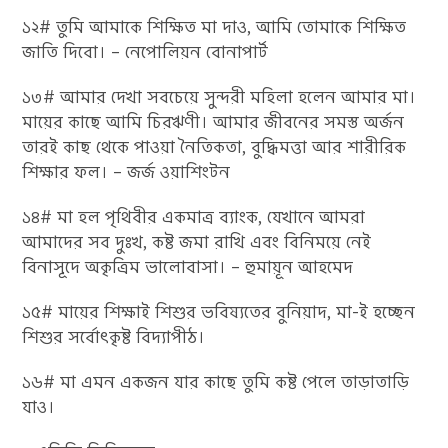
১২# তুমি আমাকে শিক্ষিত মা দাও, আমি তোমাকে শিক্ষিত
জাতি দিবো। – নেপোলিয়ন বোনাপার্ট
১৩# আমার দেখা সবচেয়ে সুন্দরী মহিলা হলেন আমার মা।
মায়ের কাছে আমি চিরঋণী। আমার জীবনের সমস্ত অর্জন
তারই কাছ থেকে পাওয়া নৈতিকতা, বুদ্ধিমত্তা আর শারীরিক
শিক্ষার ফল। – জর্জ ওয়াশিংটন
১৪# মা হল পৃথিবীর একমাত্র ব্যাংক, যেখানে আমরা
আমাদের সব দুঃখ, কষ্ট জমা রাখি এবং বিনিময়ে নেই
বিনাসূদে অকৃত্রিম ভালোবাসা। – হুমায়ূন আহমেদ
১৫# মায়ের শিক্ষাই শিশুর ভবিষ্যতের বুনিয়াদ, মা-ই হচ্ছেন
শিশুর সর্বোৎকৃষ্ট বিদ্যাপীঠ।
১৬# মা এমন একজন যার কাছে তুমি কষ্ট পেলে তাড়াতাড়ি
যাও।