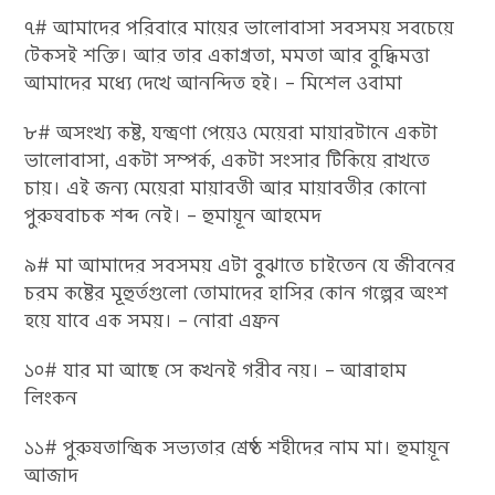
৭# আমাদের পরিবারে মায়ের ভালোবাসা সবসময় সবচেয়ে
টেকসই শক্তি। আর তার একাগ্রতা, মমতা আর বুদ্ধিমত্তা
আমাদের মধ্যে দেখে আনন্দিত হই। – মিশেল ওবামা
৮# অসংখ্য কষ্ট, যন্ত্রণা পেয়েও মেয়েরা মায়ারটানে একটা
ভালোবাসা, একটা সম্পর্ক, একটা সংসার টিকিয়ে রাখতে
চায়। এই জন্য মেয়েরা মায়াবতী আর মায়াবতীর কোনো
পুরুষবাচক শব্দ নেই। – হুমায়ূন আহমেদ
৯# মা আমাদের সবসময় এটা বুঝাতে চাইতেন যে জীবনের
চরম কষ্টের মূহুর্তগুলো তোমাদের হাসির কোন গল্পের অংশ
হয়ে যাবে এক সময়। – নোরা এফ্রন
১০# যার মা আছে সে কখনই গরীব নয়। – আব্রাহাম
লিংকন
১১# পুরুষতান্ত্রিক সভ্যতার শ্রেষ্ঠ শহীদের নাম মা। হুমায়ূন
আজাদ