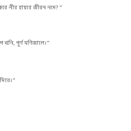
 কবে নীর হায়রে জীবন নদে? ”
 খনি, পূর্ণ মণিজালে।”
াদিতে।”