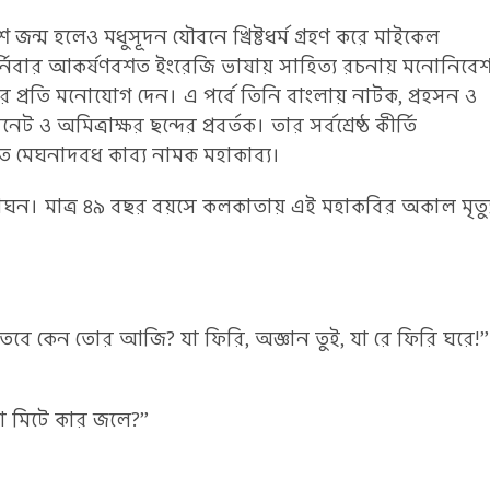
শে জন্ম হলেও মধুসূদন যৌবনে খ্রিষ্টধর্ম গ্রহণ করে মাইকেল
দুর্নিবার আকর্ষণবশত ইংরেজি ভাষায় সাহিত্য রচনায় মনোনিবে
ার প্রতি মনোযোগ দেন। এ পর্বে তিনি বাংলায় নাটক, প্রহসন ও
 অমিত্রাক্ষর ছন্দের প্রবর্তক। তার সর্বশ্রেষ্ঠ কীর্তি
চিত মেঘনাদবধ কাব্য নামক মহাকাব্য।
াঘন। মাত্র ৪৯ বছর বয়সে কলকাতায় এই মহাকবির অকাল মৃত্য
তবে কেন তোর আজি? যা ফিরি, অজ্ঞান তুই, যা রে ফিরি ঘরে!”
ষ্ণা মিটে কার জলে?”