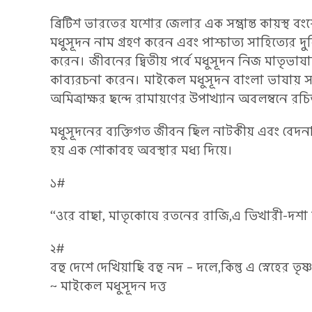
ব্রিটিশ ভারতের যশোর জেলার এক সম্ভ্রান্ত কায়স্থ বং
মধুসূদন নাম গ্রহণ করেন এবং পাশ্চাত্য সাহিত্যের 
করেন। জীবনের দ্বিতীয় পর্বে মধুসূদন নিজ মাতৃভাষ
কাব্যরচনা করেন। মাইকেল মধুসূদন বাংলা ভাষায় সনেট ও
অমিত্রাক্ষর ছন্দে রামায়ণের উপাখ্যান অবলম্বনে র
মধুসূদনের ব্যক্তিগত জীবন ছিল নাটকীয় এবং বেদন
হয় এক শোকাবহ অবস্থার মধ্য দিয়ে।
১#
“ওরে বাছা, মাতৃকোষে রতনের রাজি,এ ভিখারী-দশা 
২#
বহু দেশে দেখিয়াছি বহু নদ – দলে,কিন্তু এ স্নেহের তৃ
~ মাইকেল মধুসূদন দত্ত