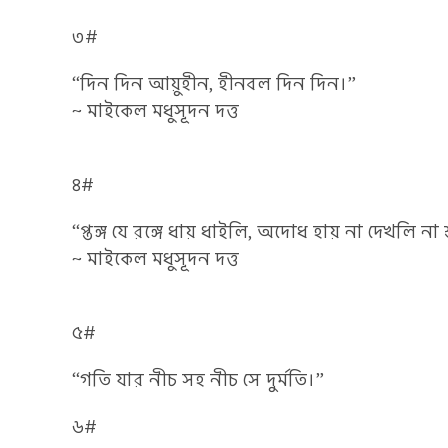
৩#
“দিন দিন আয়ুহীন, হীনবল দিন দিন।”
~ মাইকেল মধুসূদন দত্ত
৪#
“প্তঙ্গ যে রঙ্গে ধায় ধাইলি, অদোধ হায় না দেখলি না 
~ মাইকেল মধুসূদন দত্ত
৫#
“গতি যার নীচ সহ নীচ সে দুর্মতি।”
৬#