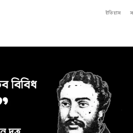
ইতিহাস
স