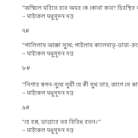
“জম্মিলে মরিতে হবে অমর কে কোথা কবে? চিরস্থির
~ মাইকেল মধুসূদন দত্ত
৭#
“পালিলাম আজ্ঞা সুখে; পাইলাম কালেমাতৃ-ভাষা-রূপে
~ মাইকেল মধুসূদন দত্ত
৮#
“নিশার স্বপন-সুখে সুখী যে কী সুখ তার, জাগে সে ক
~ মাইকেল মধুসূদন দত্ত
৯#
“হে বঙ্গ, ভাণ্ডারে তব বিবিধ রতন।”
~ মাইকেল মধুসূদন দত্ত